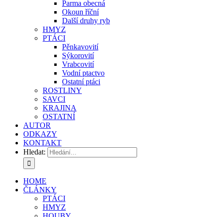
Parma obecná
Okoun říční
Další druhy ryb
HMYZ
PTÁCI
Pěnkavovití
Sýkorovití
Vrabcovití
Vodní ptactvo
Ostatní ptáci
ROSTLINY
SAVCI
KRAJINA
OSTATNÍ
AUTOR
ODKAZY
KONTAKT
Hledat:
HOME
ČLÁNKY
PTÁCI
HMYZ
HOUBY