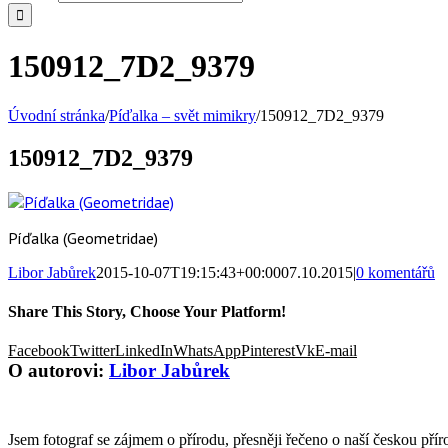
150912_7D2_9379
Úvodní stránka
/
Píďalka – svět mimikry
/
150912_7D2_9379
150912_7D2_9379
Píďalka (Geometridae)
Libor Jabůrek
2015-10-07T19:15:43+00:00
07.10.2015
|
0 komentářů
Share This Story, Choose Your Platform!
Facebook
Twitter
LinkedIn
WhatsApp
Pinterest
Vk
E-mail
O autorovi:
Libor Jabůrek
Jsem fotograf se zájmem o přírodu, přesněji řečeno o naší českou příro