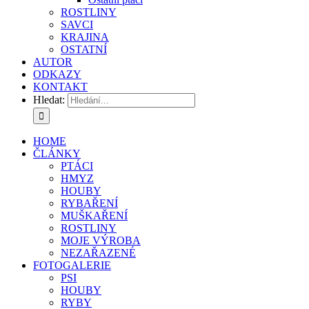
ROSTLINY
SAVCI
KRAJINA
OSTATNÍ
AUTOR
ODKAZY
KONTAKT
Hledat:
HOME
ČLÁNKY
PTÁCI
HMYZ
HOUBY
RYBAŘENÍ
MUŠKAŘENÍ
ROSTLINY
MOJE VÝROBA
NEZAŘAZENÉ
FOTOGALERIE
PSI
HOUBY
RYBY