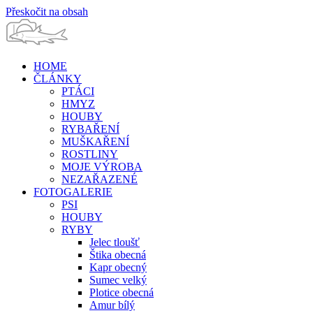
Přeskočit na obsah
HOME
ČLÁNKY
PTÁCI
HMYZ
HOUBY
RYBAŘENÍ
MUŠKAŘENÍ
ROSTLINY
MOJE VÝROBA
NEZAŘAZENÉ
FOTOGALERIE
PSI
HOUBY
RYBY
Jelec tloušť
Štika obecná
Kapr obecný
Sumec velký
Plotice obecná
Amur bílý