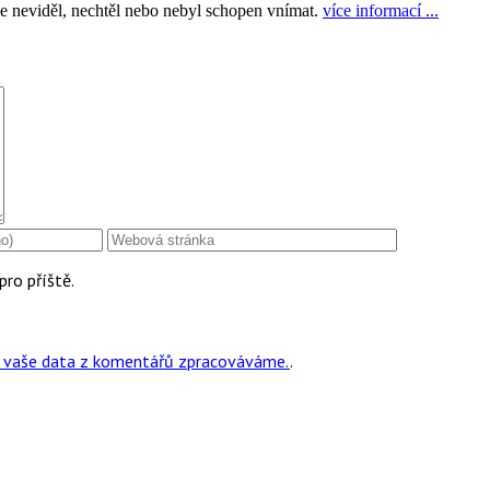
ve neviděl, nechtěl nebo nebyl schopen vnímat.
více informací ...
pro příště.
ak vaše data z komentářů zpracováváme.
.