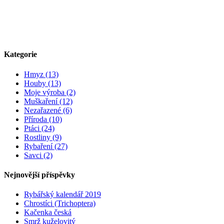
Kategorie
Hmyz (13)
Houby (13)
Moje výroba (2)
Muškaření (12)
Nezařazené (6)
Příroda (10)
Ptáci (24)
Rostliny (9)
Rybaření (27)
Savci (2)
Nejnovější příspěvky
Rybářský kalendář 2019
Chrostíci (Trichoptera)
Kačenka česká
Smrž kuželovitý