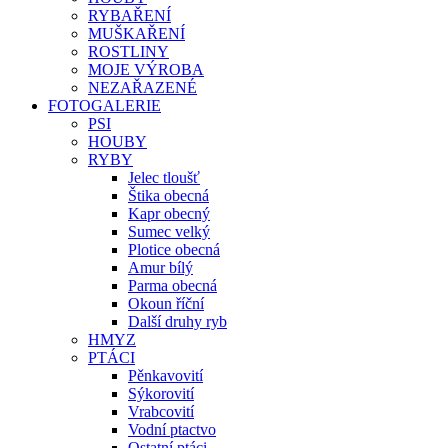
RYBAŘENÍ
MUŠKAŘENÍ
ROSTLINY
MOJE VÝROBA
NEZAŘAZENÉ
FOTOGALERIE
PSI
HOUBY
RYBY
Jelec tloušť
Štika obecná
Kapr obecný
Sumec velký
Plotice obecná
Amur bílý
Parma obecná
Okoun říční
Další druhy ryb
HMYZ
PTÁCI
Pěnkavovití
Sýkorovití
Vrabcovití
Vodní ptactvo
Ostatní ptáci