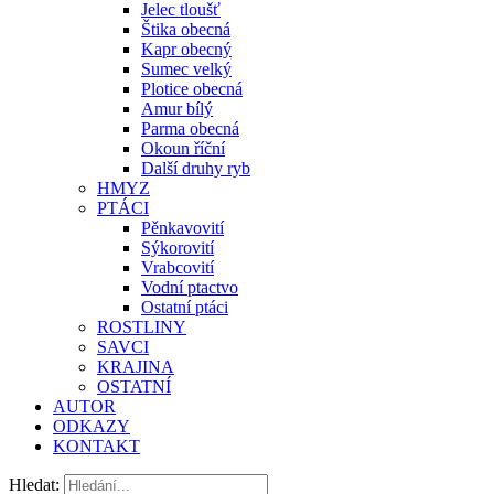
Jelec tloušť
Štika obecná
Kapr obecný
Sumec velký
Plotice obecná
Amur bílý
Parma obecná
Okoun říční
Další druhy ryb
HMYZ
PTÁCI
Pěnkavovití
Sýkorovití
Vrabcovití
Vodní ptactvo
Ostatní ptáci
ROSTLINY
SAVCI
KRAJINA
OSTATNÍ
AUTOR
ODKAZY
KONTAKT
Hledat: