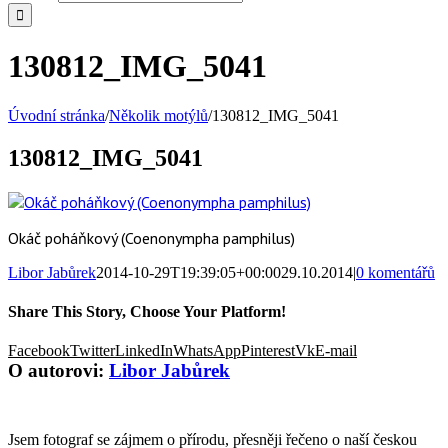
130812_IMG_5041
Úvodní stránka
/
Několik motýlů
/
130812_IMG_5041
130812_IMG_5041
Okáč poháňkový (Coenonympha pamphilus)
Libor Jabůrek
2014-10-29T19:39:05+00:00
29.10.2014
|
0 komentářů
Share This Story, Choose Your Platform!
Facebook
Twitter
LinkedIn
WhatsApp
Pinterest
Vk
E-mail
O autorovi:
Libor Jabůrek
Jsem fotograf se zájmem o přírodu, přesněji řečeno o naší českou