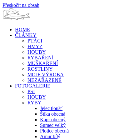
Přeskočit na obsah
HOME
ČLÁNKY
PTÁCI
HMYZ
HOUBY
RYBAŘENÍ
MUŠKAŘENÍ
ROSTLINY
MOJE VÝROBA
NEZAŘAZENÉ
FOTOGALERIE
PSI
HOUBY
RYBY
Jelec tloušť
Štika obecná
Kapr obecný
Sumec velký
Plotice obecná
Amur bílý