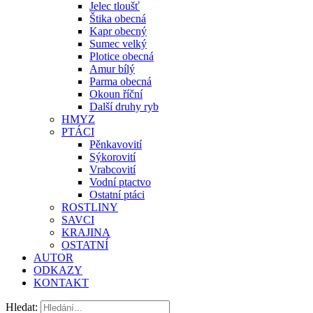
Jelec tloušť
Štika obecná
Kapr obecný
Sumec velký
Plotice obecná
Amur bílý
Parma obecná
Okoun říční
Další druhy ryb
HMYZ
PTÁCI
Pěnkavovití
Sýkorovití
Vrabcovití
Vodní ptactvo
Ostatní ptáci
ROSTLINY
SAVCI
KRAJINA
OSTATNÍ
AUTOR
ODKAZY
KONTAKT
Hledat: