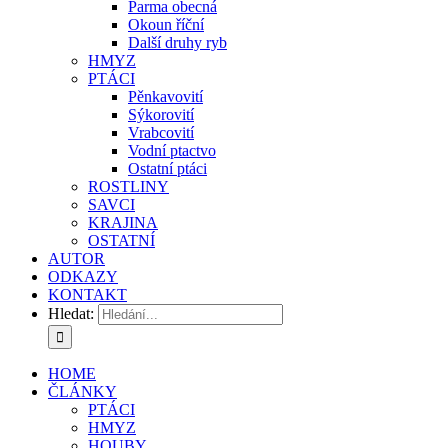
Parma obecná
Okoun říční
Další druhy ryb
HMYZ
PTÁCI
Pěnkavovití
Sýkorovití
Vrabcovití
Vodní ptactvo
Ostatní ptáci
ROSTLINY
SAVCI
KRAJINA
OSTATNÍ
AUTOR
ODKAZY
KONTAKT
Hledat:
HOME
ČLÁNKY
PTÁCI
HMYZ
HOUBY