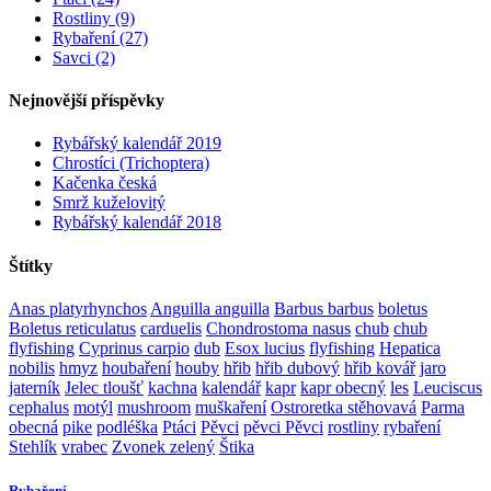
Rostliny (9)
Rybaření (27)
Savci (2)
Nejnovější příspěvky
Rybářský kalendář 2019
Chrostíci (Trichoptera)
Kačenka česká
Smrž kuželovitý
Rybářský kalendář 2018
Štítky
Anas platyrhynchos
Anguilla anguilla
Barbus barbus
boletus
Boletus reticulatus
carduelis
Chondrostoma nasus
chub
chub
flyfishing
Cyprinus carpio
dub
Esox lucius
flyfishing
Hepatica
nobilis
hmyz
houbaření
houby
hřib
hřib dubový
hřib kovář
jaro
jaterník
Jelec tloušť
kachna
kalendář
kapr
kapr obecný
les
Leuciscus
cephalus
motýl
mushroom
muškaření
Ostroretka stěhovavá
Parma
obecná
pike
podléška
Ptáci
Pěvci
pěvci Pěvci
rostliny
rybaření
Stehlík
vrabec
Zvonek zelený
Štika
Rybaření