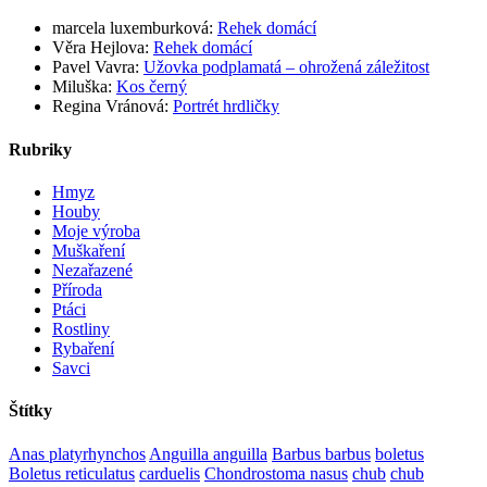
marcela luxemburková
:
Rehek domácí
Věra Hejlova
:
Rehek domácí
Pavel Vavra
:
Užovka podplamatá – ohrožená záležitost
Miluška
:
Kos černý
Regina Vránová
:
Portrét hrdličky
Rubriky
Hmyz
Houby
Moje výroba
Muškaření
Nezařazené
Příroda
Ptáci
Rostliny
Rybaření
Savci
Štítky
Anas platyrhynchos
Anguilla anguilla
Barbus barbus
boletus
Boletus reticulatus
carduelis
Chondrostoma nasus
chub
chub