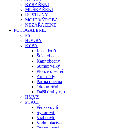
RYBAŘENÍ
MUŠKAŘENÍ
ROSTLINY
MOJE VÝROBA
NEZAŘAZENÉ
FOTOGALERIE
PSI
HOUBY
RYBY
Jelec tloušť
Štika obecná
Kapr obecný
Sumec velký
Plotice obecná
Amur bílý
Parma obecná
Okoun říční
Další druhy ryb
HMYZ
PTÁCI
Pěnkavovití
Sýkorovití
Vrabcovití
Vodní ptactvo
Ostatní ptáci