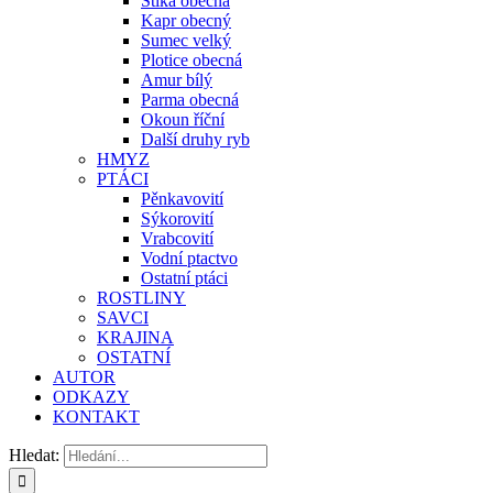
Štika obecná
Kapr obecný
Sumec velký
Plotice obecná
Amur bílý
Parma obecná
Okoun říční
Další druhy ryb
HMYZ
PTÁCI
Pěnkavovití
Sýkorovití
Vrabcovití
Vodní ptactvo
Ostatní ptáci
ROSTLINY
SAVCI
KRAJINA
OSTATNÍ
AUTOR
ODKAZY
KONTAKT
Hledat: