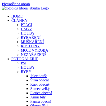
Přeskočit na obsah
HOME
ČLÁNKY
PTÁCI
HMYZ
HOUBY
RYBAŘENÍ
MUŠKAŘENÍ
ROSTLINY
MOJE VÝROBA
NEZAŘAZENÉ
FOTOGALERIE
PSI
HOUBY
RYBY
Jelec tloušť
Štika obecná
Kapr obecný
Sumec velký
Plotice obecná
Amur bílý
Parma obecná
Okoun říční