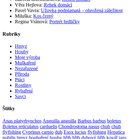
Věra Hejlova
:
Rehek domácí
Pavel Vavra
:
Užovka podplamatá – ohrožená záležitost
Miluška
:
Kos černý
Regina Vránová
:
Portrét hrdličky
Rubriky
Hmyz
Houby
Moje výroba
Muškaření
Nezařazené
Příroda
Ptáci
Rostliny
Rybaření
Savci
Štítky
Anas platyrhynchos
Anguilla anguilla
Barbus barbus
boletus
Boletus reticulatus
carduelis
Chondrostoma nasus
chub
chub
flyfishing
Cyprinus carpio
dub
Esox lucius
flyfishing
Hepatica
nobilis
hmyz
houbaření
houby
hřib
hřib dubový
hřib kovář
jaro