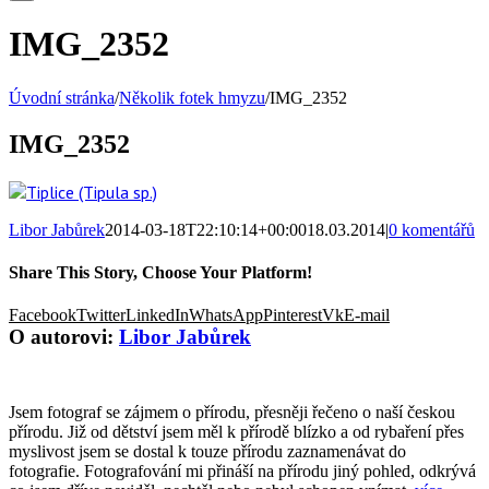
IMG_2352
Úvodní stránka
/
Několik fotek hmyzu
/
IMG_2352
IMG_2352
Libor Jabůrek
2014-03-18T22:10:14+00:00
18.03.2014
|
0 komentářů
Share This Story, Choose Your Platform!
Facebook
Twitter
LinkedIn
WhatsApp
Pinterest
Vk
E-mail
O autorovi:
Libor Jabůrek
Jsem fotograf se zájmem o přírodu, přesněji řečeno o naší českou
přírodu. Již od dětství jsem měl k přírodě blízko a od rybaření přes
myslivost jsem se dostal k touze přírodu zaznamenávat do
fotografie. Fotografování mi přináší na přírodu jiný pohled, odkrývá