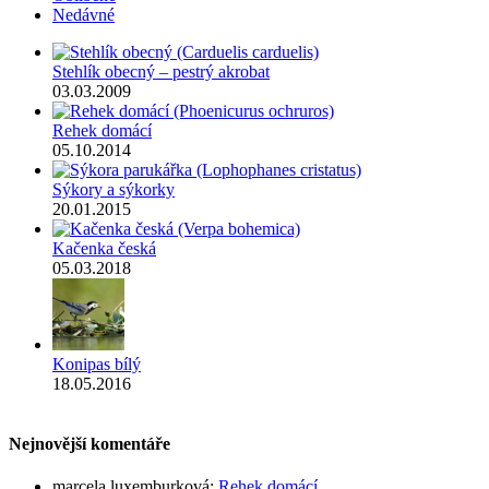
Nedávné
Stehlík obecný – pestrý akrobat
03.03.2009
Rehek domácí
05.10.2014
Sýkory a sýkorky
20.01.2015
Kačenka česká
05.03.2018
Konipas bílý
18.05.2016
Nejnovější komentáře
marcela luxemburková
:
Rehek domácí