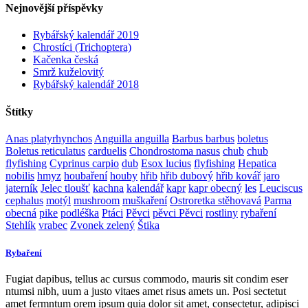
Nejnovější příspěvky
Rybářský kalendář 2019
Chrostíci (Trichoptera)
Kačenka česká
Smrž kuželovitý
Rybářský kalendář 2018
Štítky
Anas platyrhynchos
Anguilla anguilla
Barbus barbus
boletus
Boletus reticulatus
carduelis
Chondrostoma nasus
chub
chub
flyfishing
Cyprinus carpio
dub
Esox lucius
flyfishing
Hepatica
nobilis
hmyz
houbaření
houby
hřib
hřib dubový
hřib kovář
jaro
jaterník
Jelec tloušť
kachna
kalendář
kapr
kapr obecný
les
Leuciscus
cephalus
motýl
mushroom
muškaření
Ostroretka stěhovavá
Parma
obecná
pike
podléška
Ptáci
Pěvci
pěvci Pěvci
rostliny
rybaření
Stehlík
vrabec
Zvonek zelený
Štika
Rybaření
Fugiat dapibus, tellus ac cursus commodo, mauris sit condim eser
ntumsi nibh, uum a justo vitaes amet risus amets un. Posi sectetut
amet fermntum orem ipsum quia dolor sit amet, consectetur, adipisci