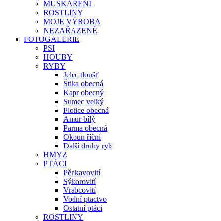
MUŠKAŘENÍ
ROSTLINY
MOJE VÝROBA
NEZAŘAZENÉ
FOTOGALERIE
PSI
HOUBY
RYBY
Jelec tloušť
Štika obecná
Kapr obecný
Sumec velký
Plotice obecná
Amur bílý
Parma obecná
Okoun říční
Další druhy ryb
HMYZ
PTÁCI
Pěnkavovití
Sýkorovití
Vrabcovití
Vodní ptactvo
Ostatní ptáci
ROSTLINY