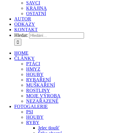
SAVCI
KRAJINA
OSTATNÍ
AUTOR
ODKAZY
KONTAKT
Hledat:
HOME
ČLÁNKY
PTÁCI
HMYZ
HOUBY
RYBAŘENÍ
MUŠKAŘENÍ
ROSTLINY
MOJE VÝROBA
NEZAŘAZENÉ
FOTOGALERIE
PSI
HOUBY
RYBY
Jelec tloušť