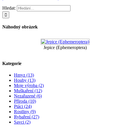
Hledat:
Náhodný obrázek
Jepice (Ephemeroptera)
Kategorie
Hmyz (13)
Houby (13)
Moje výroba (2)
Muškaření (12)
Nezařazené (6)
Příroda (10)
Ptáci (24)
Rostliny (9)
Rybaření (27)
Savci (2)