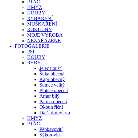
PTÁCI
HMYZ
HOUBY
RYBAŘENÍ
MUŠKAŘENÍ
ROSTLINY
MOJE VÝROBA
NEZAŘAZENÉ
FOTOGALERIE
PSI
HOUBY
RYBY
Jelec tloušť
Štika obecná
Kapr obecný
Sumec velký
Plotice obecná
Amur bílý
Parma obecná
Okoun říční
Další druhy ryb
HMYZ
PTÁCI
Pěnkavovití
Sýkorovití