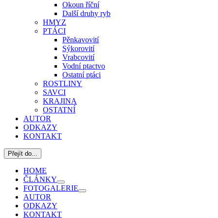
Okoun říční
Další druhy ryb
HMYZ
PTÁCI
Pěnkavovití
Sýkorovití
Vrabcovití
Vodní ptactvo
Ostatní ptáci
ROSTLINY
SAVCI
KRAJINA
OSTATNÍ
AUTOR
ODKAZY
KONTAKT
Přejít do...
HOME
ČLÁNKY
FOTOGALERIE
AUTOR
ODKAZY
KONTAKT