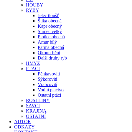
HOUBY
RYBY
Jelec tloušť
Štika obecná
Kapr obecný
Sumec velký
Plotice obecná
Amur bílý
Parma obecná
Okoun říční
Další druhy ryb
HMYZ
PTÁCI
Pěnkavovití
Sýkorovití
Vrabcovití
Vodní ptactvo
Ostatní ptáci
ROSTLINY
SAVCI
KRAJINA
OSTATNÍ
AUTOR
ODKAZY