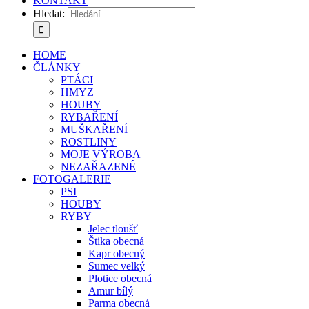
KONTAKT
Hledat:
HOME
ČLÁNKY
PTÁCI
HMYZ
HOUBY
RYBAŘENÍ
MUŠKAŘENÍ
ROSTLINY
MOJE VÝROBA
NEZAŘAZENÉ
FOTOGALERIE
PSI
HOUBY
RYBY
Jelec tloušť
Štika obecná
Kapr obecný
Sumec velký
Plotice obecná
Amur bílý
Parma obecná