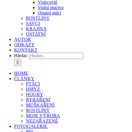
Vrabcovití
Vodní ptactvo
Ostatní ptáci
ROSTLINY
SAVCI
KRAJINA
OSTATNÍ
AUTOR
ODKAZY
KONTAKT
Hledat:
HOME
ČLÁNKY
PTÁCI
HMYZ
HOUBY
RYBAŘENÍ
MUŠKAŘENÍ
ROSTLINY
MOJE VÝROBA
NEZAŘAZENÉ
FOTOGALERIE
PSI