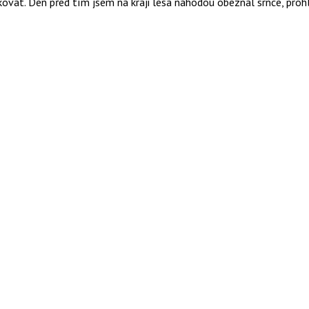
likovat. Den před tím jsem na kraji lesa náhodou obeznal srnce, pro