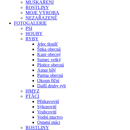
MUŠKAŘENÍ
ROSTLINY
MOJE VÝROBA
NEZAŘAZENÉ
FOTOGALERIE
PSI
HOUBY
RYBY
Jelec tloušť
Štika obecná
Kapr obecný
Sumec velký
Plotice obecná
Amur bílý
Parma obecná
Okoun říční
Další druhy ryb
HMYZ
PTÁCI
Pěnkavovití
Sýkorovití
Vrabcovití
Vodní ptactvo
Ostatní ptáci
ROSTLINY