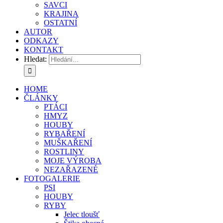
SAVCI
KRAJINA
OSTATNÍ
AUTOR
ODKAZY
KONTAKT
Hledat:
HOME
ČLÁNKY
PTÁCI
HMYZ
HOUBY
RYBAŘENÍ
MUŠKAŘENÍ
ROSTLINY
MOJE VÝROBA
NEZAŘAZENÉ
FOTOGALERIE
PSI
HOUBY
RYBY
Jelec tloušť