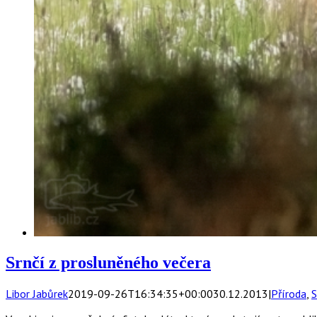
Srnčí z prosluněného večera
Libor Jabůrek
2019-09-26T16:34:35+00:00
30.12.2013
|
Příroda
,
S