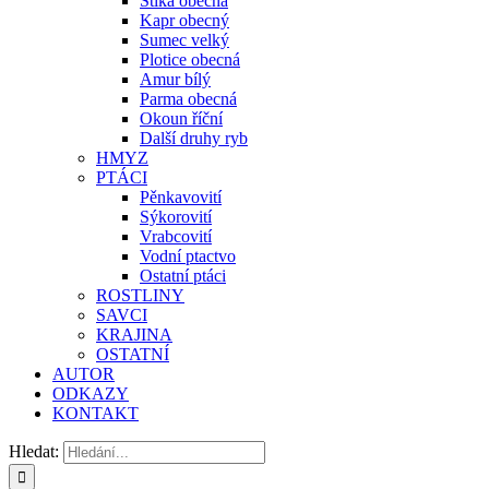
Štika obecná
Kapr obecný
Sumec velký
Plotice obecná
Amur bílý
Parma obecná
Okoun říční
Další druhy ryb
HMYZ
PTÁCI
Pěnkavovití
Sýkorovití
Vrabcovití
Vodní ptactvo
Ostatní ptáci
ROSTLINY
SAVCI
KRAJINA
OSTATNÍ
AUTOR
ODKAZY
KONTAKT
Hledat: