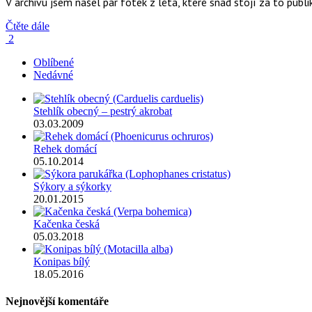
V archivu jsem našel pár fotek z léta, které snad stojí za to pub
Čtěte dále
2
Oblíbené
Nedávné
Stehlík obecný – pestrý akrobat
03.03.2009
Rehek domácí
05.10.2014
Sýkory a sýkorky
20.01.2015
Kačenka česká
05.03.2018
Konipas bílý
18.05.2016
Nejnovější komentáře