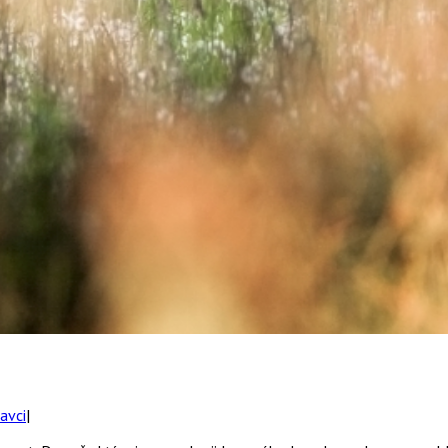
avci
|