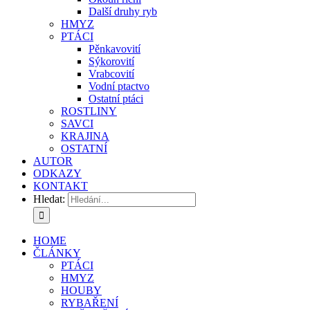
Další druhy ryb
HMYZ
PTÁCI
Pěnkavovití
Sýkorovití
Vrabcovití
Vodní ptactvo
Ostatní ptáci
ROSTLINY
SAVCI
KRAJINA
OSTATNÍ
AUTOR
ODKAZY
KONTAKT
Hledat:
HOME
ČLÁNKY
PTÁCI
HMYZ
HOUBY
RYBAŘENÍ