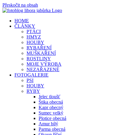
Přeskočit na obsah
HOME
ČLÁNKY
PTÁCI
HMYZ
HOUBY
RYBAŘENÍ
MUŠKAŘENÍ
ROSTLINY
MOJE VÝROBA
NEZAŘAZENÉ
FOTOGALERIE
PSI
HOUBY
RYBY
Jelec tloušť
Štika obecná
Kapr obecný
Sumec velký
Plotice obecná
Amur bílý
Parma obecná
Okoun říční