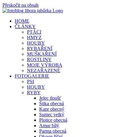
Přeskočit na obsah
HOME
ČLÁNKY
PTÁCI
HMYZ
HOUBY
RYBAŘENÍ
MUŠKAŘENÍ
ROSTLINY
MOJE VÝROBA
NEZAŘAZENÉ
FOTOGALERIE
PSI
HOUBY
RYBY
Jelec tloušť
Štika obecná
Kapr obecný
Sumec velký
Plotice obecná
Amur bílý
Parma obecná
Okoun říční