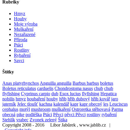
Rubriky
Hmyz
Houby
Moje výroba
Muškaření
Nezařazené
Příroda
Ptáci
Rostliny
Rybaření
Savci
Štítky
Anas platyrhynchos
Anguilla anguilla
Barbus barbus
boletus
Boletus reticulatus
carduelis
Chondrostoma nasus
chub
chub
flyfishing
Cyprinus carpio
dub
Esox lucius
flyfishing
Hepatica
nobilis
hmyz
houbaření
houby
hřib
hřib dubový
hřib kovář
jaro
jaterník
Jelec tloušť
kachna
kalendář
kapr
kapr obecný
les
Leuciscus
cephalus
motýl
mushroom
muškaření
Ostroretka stěhovavá
Parma
obecná
pike
podléška
Ptáci
Pěvci
pěvci Pěvci
rostliny
rybaření
Stehlík
vrabec
Zvonek zelený
Štika
Copyright 2008 - 2016 Libor Jabůrek , www.jablib.cz |