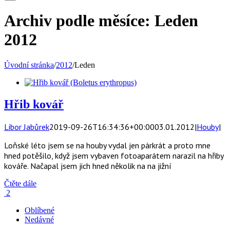
Archiv podle měsíce:
Leden
2012
Úvodní stránka
/
2012
/
Leden
Hřib kovář
Libor Jabůrek
2019-09-26T16:34:36+00:00
03.01.2012
|
Houby
|
Loňské léto jsem se na houby vydal jen párkrát a proto mne
hned potěšilo, když jsem vybaven fotoaparátem narazil na hřiby
kováře. Načapal jsem jich hned několik na na jižní
Čtěte dále
2
Oblíbené
Nedávné