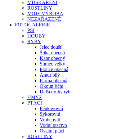
MUŠKAŘENÍ
ROSTLINY
MOJE VÝROBA
NEZAŘAZENÉ
FOTOGALERIE
PSI
HOUBY
RYBY
Jelec tloušť
Štika obecná
Kapr obecný
Sumec velký
Plotice obecná
Amur bílý
Parma obecná
Okoun říční
Další druhy ryb
HMYZ
PTÁCI
Pěnkavovití
Sýkorovití
Vrabcovití
Vodní ptactvo
Ostatní ptáci
ROSTLINY