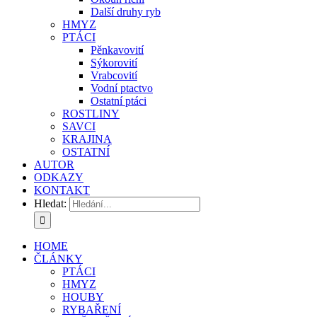
Další druhy ryb
HMYZ
PTÁCI
Pěnkavovití
Sýkorovití
Vrabcovití
Vodní ptactvo
Ostatní ptáci
ROSTLINY
SAVCI
KRAJINA
OSTATNÍ
AUTOR
ODKAZY
KONTAKT
Hledat:
HOME
ČLÁNKY
PTÁCI
HMYZ
HOUBY
RYBAŘENÍ