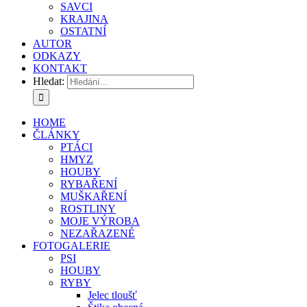
SAVCI
KRAJINA
OSTATNÍ
AUTOR
ODKAZY
KONTAKT
Hledat:
HOME
ČLÁNKY
PTÁCI
HMYZ
HOUBY
RYBAŘENÍ
MUŠKAŘENÍ
ROSTLINY
MOJE VÝROBA
NEZAŘAZENÉ
FOTOGALERIE
PSI
HOUBY
RYBY
Jelec tloušť