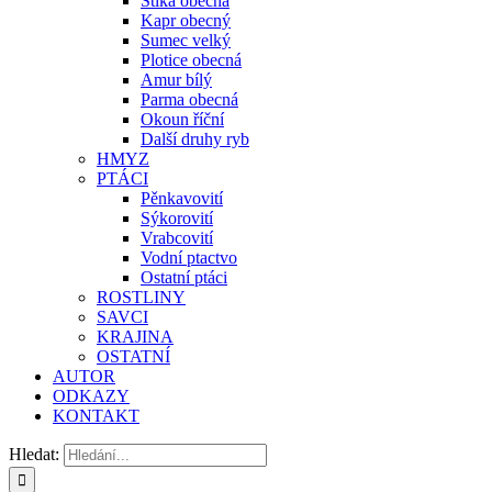
Štika obecná
Kapr obecný
Sumec velký
Plotice obecná
Amur bílý
Parma obecná
Okoun říční
Další druhy ryb
HMYZ
PTÁCI
Pěnkavovití
Sýkorovití
Vrabcovití
Vodní ptactvo
Ostatní ptáci
ROSTLINY
SAVCI
KRAJINA
OSTATNÍ
AUTOR
ODKAZY
KONTAKT
Hledat: