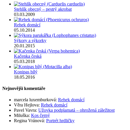
Stehlík obecný – pestrý akrobat
03.03.2009
Rehek domácí
05.10.2014
Sýkory a sýkorky
20.01.2015
Kačenka česká
05.03.2018
Konipas bílý
18.05.2016
Nejnovější komentáře
marcela luxemburková
:
Rehek domácí
Věra Hejlova
:
Rehek domácí
Pavel Vavra
:
Užovka podplamatá – ohrožená záležitost
Miluška
:
Kos černý
Regina Vránová
:
Portrét hrdličky