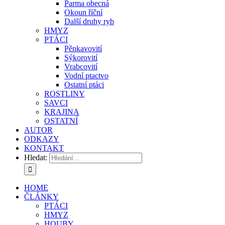
Parma obecná
Okoun říční
Další druhy ryb
HMYZ
PTÁCI
Pěnkavovití
Sýkorovití
Vrabcovití
Vodní ptactvo
Ostatní ptáci
ROSTLINY
SAVCI
KRAJINA
OSTATNÍ
AUTOR
ODKAZY
KONTAKT
Hledat:
HOME
ČLÁNKY
PTÁCI
HMYZ
HOUBY