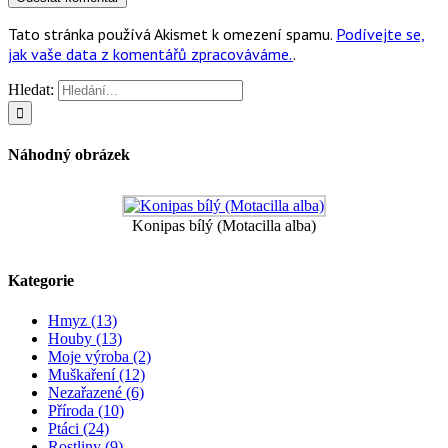
Tato stránka používá Akismet k omezení spamu.
Podívejte se,
jak vaše data z komentářů zpracováváme.
.
Hledat:
Náhodný obrázek
Konipas bílý (Motacilla alba)
Kategorie
Hmyz (13)
Houby (13)
Moje výroba (2)
Muškaření (12)
Nezařazené (6)
Příroda (10)
Ptáci (24)
Rostliny (9)