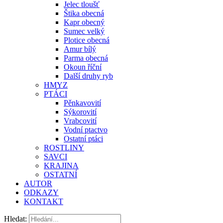
Jelec tloušť
Štika obecná
Kapr obecný
Sumec velký
Plotice obecná
Amur bílý
Parma obecná
Okoun říční
Další druhy ryb
HMYZ
PTÁCI
Pěnkavovití
Sýkorovití
Vrabcovití
Vodní ptactvo
Ostatní ptáci
ROSTLINY
SAVCI
KRAJINA
OSTATNÍ
AUTOR
ODKAZY
KONTAKT
Hledat: