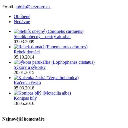
Email:
jablib@seznam.cz
Oblíbené
Nedávné
Stehlík obecný – pestrý akrobat
03.03.2009
Rehek domácí
05.10.2014
Sýkory a sýkorky
20.01.2015
Kačenka česká
05.03.2018
Konipas bílý
18.05.2016
Nejnovější komentáře