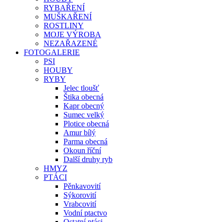
RYBAŘENÍ
MUŠKAŘENÍ
ROSTLINY
MOJE VÝROBA
NEZAŘAZENÉ
FOTOGALERIE
PSI
HOUBY
RYBY
Jelec tloušť
Štika obecná
Kapr obecný
Sumec velký
Plotice obecná
Amur bílý
Parma obecná
Okoun říční
Další druhy ryb
HMYZ
PTÁCI
Pěnkavovití
Sýkorovití
Vrabcovití
Vodní ptactvo
Ostatní ptáci