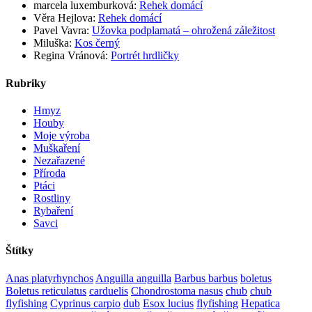
marcela luxemburková
:
Rehek domácí
Věra Hejlova
:
Rehek domácí
Pavel Vavra
:
Užovka podplamatá – ohrožená záležitost
Miluška
:
Kos černý
Regina Vránová
:
Portrét hrdličky
Rubriky
Hmyz
Houby
Moje výroba
Muškaření
Nezařazené
Příroda
Ptáci
Rostliny
Rybaření
Savci
Štítky
Anas platyrhynchos
Anguilla anguilla
Barbus barbus
boletus
Boletus reticulatus
carduelis
Chondrostoma nasus
chub
chub
flyfishing
Cyprinus carpio
dub
Esox lucius
flyfishing
Hepatica