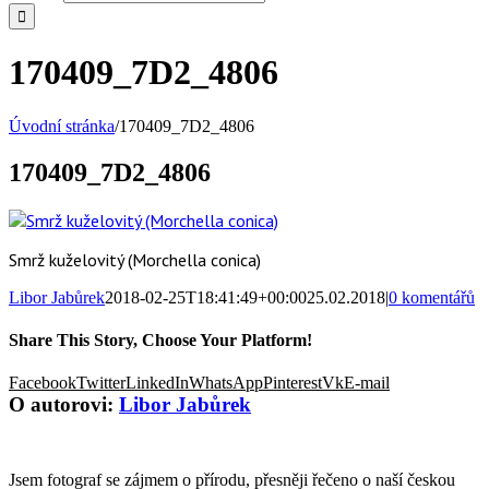
170409_7D2_4806
Úvodní stránka
/
170409_7D2_4806
170409_7D2_4806
Smrž kuželovitý (Morchella conica)
Libor Jabůrek
2018-02-25T18:41:49+00:00
25.02.2018
|
0 komentářů
Share This Story, Choose Your Platform!
Facebook
Twitter
LinkedIn
WhatsApp
Pinterest
Vk
E-mail
O autorovi:
Libor Jabůrek
Jsem fotograf se zájmem o přírodu, přesněji řečeno o naší českou