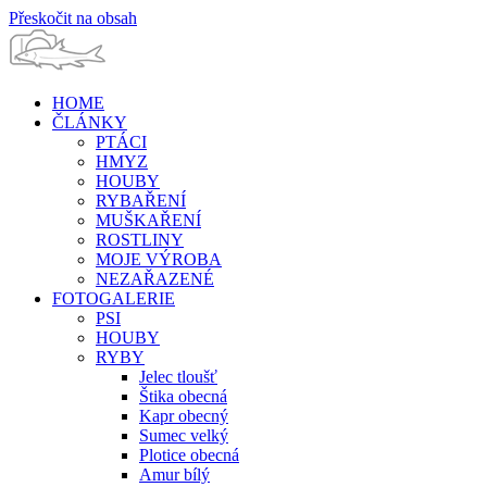
Přeskočit na obsah
HOME
ČLÁNKY
PTÁCI
HMYZ
HOUBY
RYBAŘENÍ
MUŠKAŘENÍ
ROSTLINY
MOJE VÝROBA
NEZAŘAZENÉ
FOTOGALERIE
PSI
HOUBY
RYBY
Jelec tloušť
Štika obecná
Kapr obecný
Sumec velký
Plotice obecná
Amur bílý