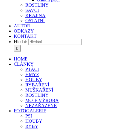
ROSTLINY
SAVCI
KRAJINA
OSTATNÍ
AUTOR
ODKAZY
KONTAKT
Hledat:
HOME
ČLÁNKY
PTÁCI
HMYZ
HOUBY
RYBAŘENÍ
MUŠKAŘENÍ
ROSTLINY
MOJE VÝROBA
NEZAŘAZENÉ
FOTOGALERIE
PSI
HOUBY
RYBY