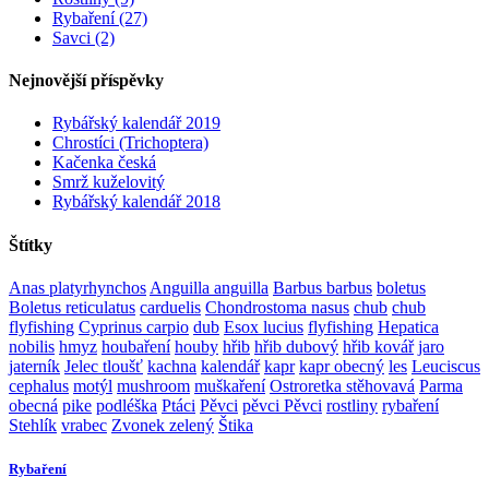
Rybaření (27)
Savci (2)
Nejnovější příspěvky
Rybářský kalendář 2019
Chrostíci (Trichoptera)
Kačenka česká
Smrž kuželovitý
Rybářský kalendář 2018
Štítky
Anas platyrhynchos
Anguilla anguilla
Barbus barbus
boletus
Boletus reticulatus
carduelis
Chondrostoma nasus
chub
chub
flyfishing
Cyprinus carpio
dub
Esox lucius
flyfishing
Hepatica
nobilis
hmyz
houbaření
houby
hřib
hřib dubový
hřib kovář
jaro
jaterník
Jelec tloušť
kachna
kalendář
kapr
kapr obecný
les
Leuciscus
cephalus
motýl
mushroom
muškaření
Ostroretka stěhovavá
Parma
obecná
pike
podléška
Ptáci
Pěvci
pěvci Pěvci
rostliny
rybaření
Stehlík
vrabec
Zvonek zelený
Štika
Rybaření