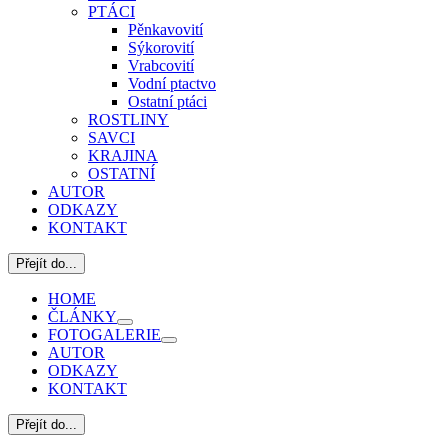
PTÁCI
Pěnkavovití
Sýkorovití
Vrabcovití
Vodní ptactvo
Ostatní ptáci
ROSTLINY
SAVCI
KRAJINA
OSTATNÍ
AUTOR
ODKAZY
KONTAKT
Přejít do...
HOME
ČLÁNKY
FOTOGALERIE
AUTOR
ODKAZY
KONTAKT
Přejít do...