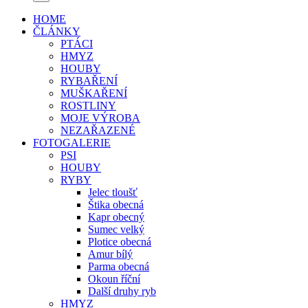
HOME
ČLÁNKY
PTÁCI
HMYZ
HOUBY
RYBAŘENÍ
MUŠKAŘENÍ
ROSTLINY
MOJE VÝROBA
NEZAŘAZENÉ
FOTOGALERIE
PSI
HOUBY
RYBY
Jelec tloušť
Štika obecná
Kapr obecný
Sumec velký
Plotice obecná
Amur bílý
Parma obecná
Okoun říční
Další druhy ryb
HMYZ