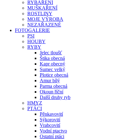
RYBAŘENÍ
MUŠKAŘENÍ
ROSTLINY
MOJE VÝROBA
NEZAŘAZENÉ
FOTOGALERIE
PSI
HOUBY
RYBY
Jelec tloušť
Štika obecná
Kapr obecný
Sumec velký
Plotice obecná
Amur bílý
Parma obecná
Okoun říční
Další druhy ryb
HMYZ
PTÁCI
Pěnkavovití
Sýkorovití
Vrabcovití
Vodní ptactvo
Ostatní ptáci