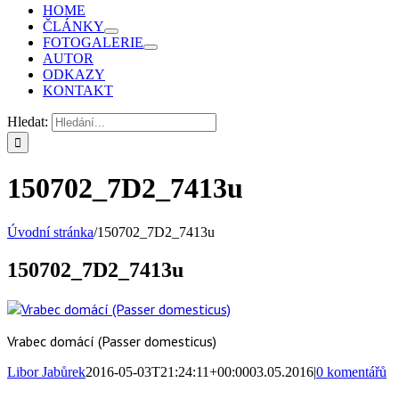
HOME
ČLÁNKY
FOTOGALERIE
AUTOR
ODKAZY
KONTAKT
Hledat:
150702_7D2_7413u
Úvodní stránka
/
150702_7D2_7413u
150702_7D2_7413u
Vrabec domácí (Passer domesticus)
Libor Jabůrek
2016-05-03T21:24:11+00:00
03.05.2016
|
0 komentářů