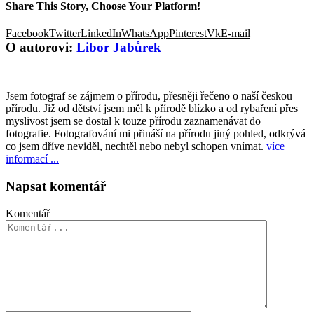
Share This Story, Choose Your Platform!
Facebook
Twitter
LinkedIn
WhatsApp
Pinterest
Vk
E-mail
O autorovi:
Libor Jabůrek
Jsem fotograf se zájmem o přírodu, přesněji řečeno o naší českou
přírodu. Již od dětství jsem měl k přírodě blízko a od rybaření přes
myslivost jsem se dostal k touze přírodu zaznamenávat do
fotografie. Fotografování mi přináší na přírodu jiný pohled, odkrývá
co jsem dříve neviděl, nechtěl nebo nebyl schopen vnímat.
více
informací ...
Napsat komentář
Komentář