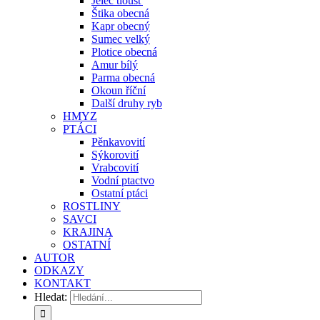
Jelec tloušť
Štika obecná
Kapr obecný
Sumec velký
Plotice obecná
Amur bílý
Parma obecná
Okoun říční
Další druhy ryb
HMYZ
PTÁCI
Pěnkavovití
Sýkorovití
Vrabcovití
Vodní ptactvo
Ostatní ptáci
ROSTLINY
SAVCI
KRAJINA
OSTATNÍ
AUTOR
ODKAZY
KONTAKT
Hledat: