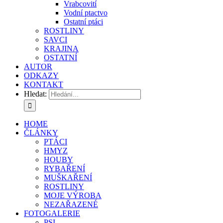
Vrabcovití
Vodní ptactvo
Ostatní ptáci
ROSTLINY
SAVCI
KRAJINA
OSTATNÍ
AUTOR
ODKAZY
KONTAKT
Hledat:
HOME
ČLÁNKY
PTÁCI
HMYZ
HOUBY
RYBAŘENÍ
MUŠKAŘENÍ
ROSTLINY
MOJE VÝROBA
NEZAŘAZENÉ
FOTOGALERIE
PSI