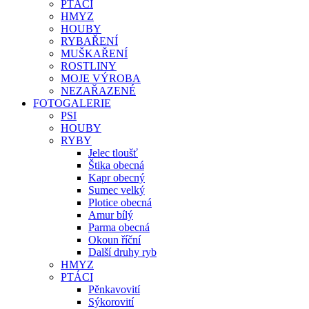
PTÁCI
HMYZ
HOUBY
RYBAŘENÍ
MUŠKAŘENÍ
ROSTLINY
MOJE VÝROBA
NEZAŘAZENÉ
FOTOGALERIE
PSI
HOUBY
RYBY
Jelec tloušť
Štika obecná
Kapr obecný
Sumec velký
Plotice obecná
Amur bílý
Parma obecná
Okoun říční
Další druhy ryb
HMYZ
PTÁCI
Pěnkavovití
Sýkorovití