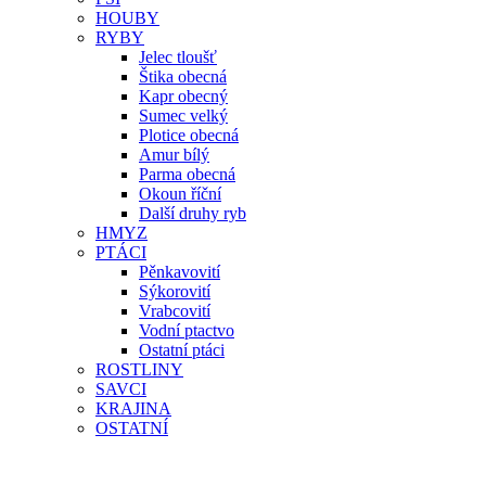
HOUBY
RYBY
Jelec tloušť
Štika obecná
Kapr obecný
Sumec velký
Plotice obecná
Amur bílý
Parma obecná
Okoun říční
Další druhy ryb
HMYZ
PTÁCI
Pěnkavovití
Sýkorovití
Vrabcovití
Vodní ptactvo
Ostatní ptáci
ROSTLINY
SAVCI
KRAJINA
OSTATNÍ
AUTOR
ODKAZY