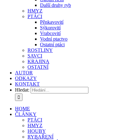
Další druhy ryb
HMYZ
PTÁCI
Pěnkavovití
Sýkorovití
Vrabcovití
Vodní ptactvo
Ostatní ptáci
ROSTLINY
SAVCI
KRAJINA
OSTATNÍ
AUTOR
ODKAZY
KONTAKT
Hledat:
HOME
ČLÁNKY
PTÁCI
HMYZ
HOUBY
RYBAŘENÍ