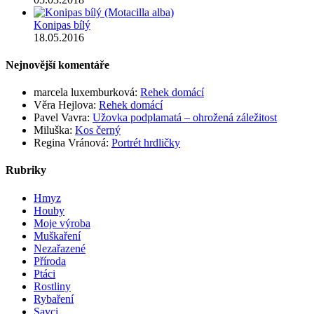
Konipas bílý
18.05.2016
Nejnovější komentáře
marcela luxemburková
:
Rehek domácí
Věra Hejlova
:
Rehek domácí
Pavel Vavra
:
Užovka podplamatá – ohrožená záležitost
Miluška
:
Kos černý
Regina Vránová
:
Portrét hrdličky
Rubriky
Hmyz
Houby
Moje výroba
Muškaření
Nezařazené
Příroda
Ptáci
Rostliny
Rybaření
Savci