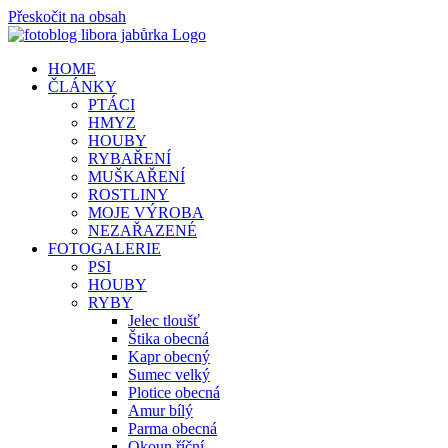
Přeskočit na obsah
HOME
ČLÁNKY
PTÁCI
HMYZ
HOUBY
RYBAŘENÍ
MUŠKAŘENÍ
ROSTLINY
MOJE VÝROBA
NEZAŘAZENÉ
FOTOGALERIE
PSI
HOUBY
RYBY
Jelec tloušť
Štika obecná
Kapr obecný
Sumec velký
Plotice obecná
Amur bílý
Parma obecná
Okoun říční