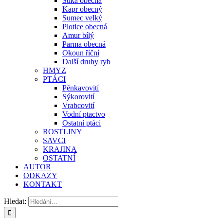
Štika obecná
Kapr obecný
Sumec velký
Plotice obecná
Amur bílý
Parma obecná
Okoun říční
Další druhy ryb
HMYZ
PTÁCI
Pěnkavovití
Sýkorovití
Vrabcovití
Vodní ptactvo
Ostatní ptáci
ROSTLINY
SAVCI
KRAJINA
OSTATNÍ
AUTOR
ODKAZY
KONTAKT
Hledat: