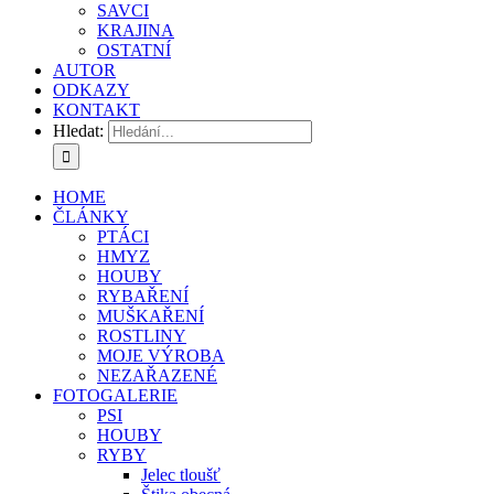
SAVCI
KRAJINA
OSTATNÍ
AUTOR
ODKAZY
KONTAKT
Hledat:
HOME
ČLÁNKY
PTÁCI
HMYZ
HOUBY
RYBAŘENÍ
MUŠKAŘENÍ
ROSTLINY
MOJE VÝROBA
NEZAŘAZENÉ
FOTOGALERIE
PSI
HOUBY
RYBY
Jelec tloušť