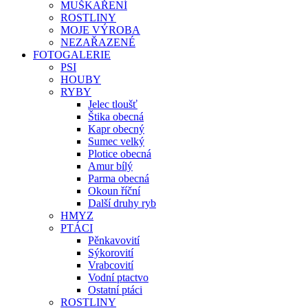
MUŠKAŘENÍ
ROSTLINY
MOJE VÝROBA
NEZAŘAZENÉ
FOTOGALERIE
PSI
HOUBY
RYBY
Jelec tloušť
Štika obecná
Kapr obecný
Sumec velký
Plotice obecná
Amur bílý
Parma obecná
Okoun říční
Další druhy ryb
HMYZ
PTÁCI
Pěnkavovití
Sýkorovití
Vrabcovití
Vodní ptactvo
Ostatní ptáci
ROSTLINY