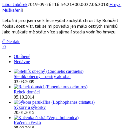
Libor Jabůrek
2019-09-26T16:34:21+00:00
22.06.2018
|
Hmyz
,
Muškaření
|
Letošní jaro jsem se k řece vydal zachytit chrostíky. Bohužel
foukal dost vítr, tak se mi povedlo jen málo ostrých snímků.
Jako muškaře mě stále více zajímají stadia vodního hmyzu
Čtěte dále
0
Oblíbené
Nedávné
Stehlík obecný – pestrý akrobat
03.03.2009
Rehek domácí
05.10.2014
Sýkory a sýkorky
20.01.2015
Kačenka česká
05.03.2018