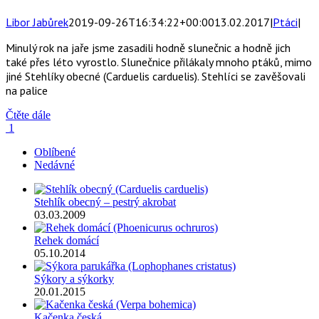
Libor Jabůrek
2019-09-26T16:34:22+00:00
13.02.2017
|
Ptáci
|
Minulý rok na jaře jsme zasadili hodně slunečnic a hodně jich
také přes léto vyrostlo. Slunečnice přilákaly mnoho ptáků, mimo
jiné Stehlíky obecné (Carduelis carduelis). Stehlíci se zavěšovali
na palice
Čtěte dále
1
Oblíbené
Nedávné
Stehlík obecný – pestrý akrobat
03.03.2009
Rehek domácí
05.10.2014
Sýkory a sýkorky
20.01.2015
Kačenka česká