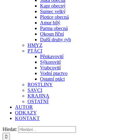
Štika obecná
Kapr obecný
Sumec velký
Plotice obecná
Amur bílý
Parma obecná
Okoun říční
Další druhy ryb
HMYZ
PTÁCI
Pěnkavovití
Sýkorovití
Vrabcovití
Vodní ptactvo
Ostatní ptáci
ROSTLINY
SAVCI
KRAJINA
OSTATNÍ
AUTOR
ODKAZY
KONTAKT
Hledat: