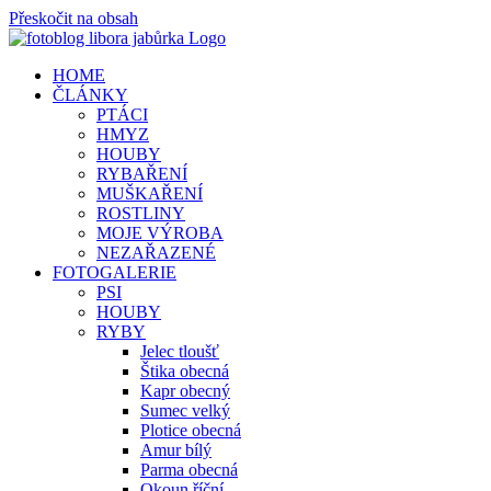
Přeskočit na obsah
HOME
ČLÁNKY
PTÁCI
HMYZ
HOUBY
RYBAŘENÍ
MUŠKAŘENÍ
ROSTLINY
MOJE VÝROBA
NEZAŘAZENÉ
FOTOGALERIE
PSI
HOUBY
RYBY
Jelec tloušť
Štika obecná
Kapr obecný
Sumec velký
Plotice obecná
Amur bílý
Parma obecná
Okoun říční