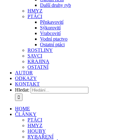
Další druhy ryb
HMYZ
PTÁCI
Pěnkavovití
Sýkorovití
Vrabcovití
Vodní ptactvo
Ostatní ptáci
ROSTLINY
SAVCI
KRAJINA
OSTATNÍ
AUTOR
ODKAZY
KONTAKT
Hledat:
HOME
ČLÁNKY
PTÁCI
HMYZ
HOUBY
RYBAŘENÍ