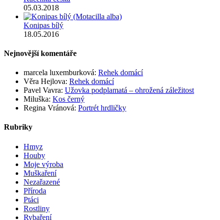
05.03.2018
Konipas bílý
18.05.2016
Nejnovější komentáře
marcela luxemburková
:
Rehek domácí
Věra Hejlova
:
Rehek domácí
Pavel Vavra
:
Užovka podplamatá – ohrožená záležitost
Miluška
:
Kos černý
Regina Vránová
:
Portrét hrdličky
Rubriky
Hmyz
Houby
Moje výroba
Muškaření
Nezařazené
Příroda
Ptáci
Rostliny
Rybaření