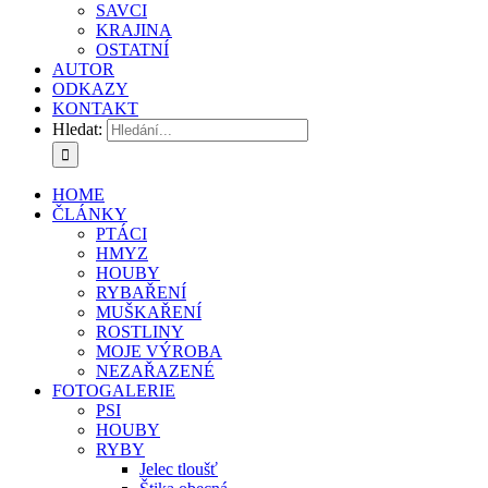
SAVCI
KRAJINA
OSTATNÍ
AUTOR
ODKAZY
KONTAKT
Hledat:
HOME
ČLÁNKY
PTÁCI
HMYZ
HOUBY
RYBAŘENÍ
MUŠKAŘENÍ
ROSTLINY
MOJE VÝROBA
NEZAŘAZENÉ
FOTOGALERIE
PSI
HOUBY
RYBY
Jelec tloušť