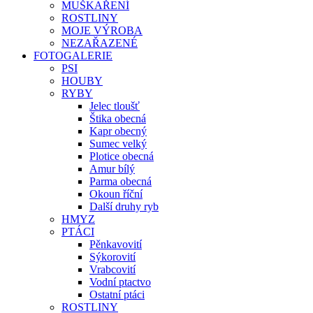
MUŠKAŘENÍ
ROSTLINY
MOJE VÝROBA
NEZAŘAZENÉ
FOTOGALERIE
PSI
HOUBY
RYBY
Jelec tloušť
Štika obecná
Kapr obecný
Sumec velký
Plotice obecná
Amur bílý
Parma obecná
Okoun říční
Další druhy ryb
HMYZ
PTÁCI
Pěnkavovití
Sýkorovití
Vrabcovití
Vodní ptactvo
Ostatní ptáci
ROSTLINY