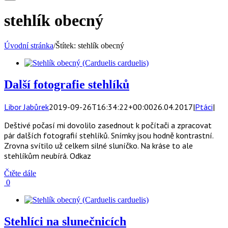
stehlík obecný
Úvodní stránka
/
Štítek:
stehlík obecný
Další fotografie stehlíků
Libor Jabůrek
2019-09-26T16:34:22+00:00
26.04.2017
|
Ptáci
|
Deštivé počasí mi dovolilo zasednout k počítači a zpracovat
pár dalších fotografií stehlíků. Snímky jsou hodně kontrastní.
Zrovna svítilo už celkem silné sluníčko. Na kráse to ale
stehlíkům neubírá. Odkaz
Čtěte dále
0
Stehlíci na slunečnicích