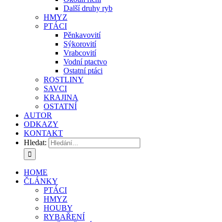
Další druhy ryb
HMYZ
PTÁCI
Pěnkavovití
Sýkorovití
Vrabcovití
Vodní ptactvo
Ostatní ptáci
ROSTLINY
SAVCI
KRAJINA
OSTATNÍ
AUTOR
ODKAZY
KONTAKT
Hledat:
HOME
ČLÁNKY
PTÁCI
HMYZ
HOUBY
RYBAŘENÍ