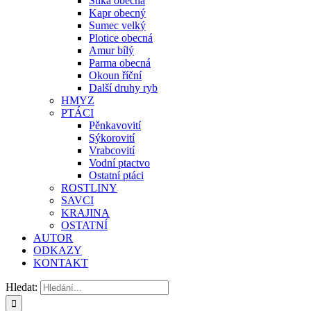
Štika obecná
Kapr obecný
Sumec velký
Plotice obecná
Amur bílý
Parma obecná
Okoun říční
Další druhy ryb
HMYZ
PTÁCI
Pěnkavovití
Sýkorovití
Vrabcovití
Vodní ptactvo
Ostatní ptáci
ROSTLINY
SAVCI
KRAJINA
OSTATNÍ
AUTOR
ODKAZY
KONTAKT
Hledat: