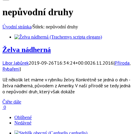
nepůvodní druhy
Úvodní stránka
/
Štítek:
nepůvodní druhy
Želva nádherná
Libor Jabůrek
2019-09-26T16:34:24+00:00
26.11.2016
|
Příroda
,
Rybaření
|
Už několik let máme v rybníku želvy. Konkrétně se jedná o druh -
želva nádherná, původem z Ameriky. V naší přírodě se tedy jedná
o nepůvodní druh, který však dokáže
Čtěte dále
0
Oblíbené
Nedávné