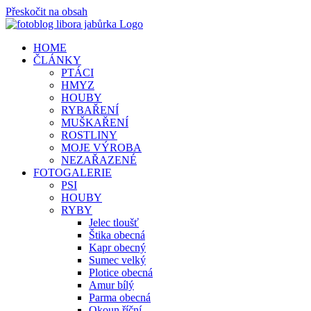
Přeskočit na obsah
HOME
ČLÁNKY
PTÁCI
HMYZ
HOUBY
RYBAŘENÍ
MUŠKAŘENÍ
ROSTLINY
MOJE VÝROBA
NEZAŘAZENÉ
FOTOGALERIE
PSI
HOUBY
RYBY
Jelec tloušť
Štika obecná
Kapr obecný
Sumec velký
Plotice obecná
Amur bílý
Parma obecná
Okoun říční