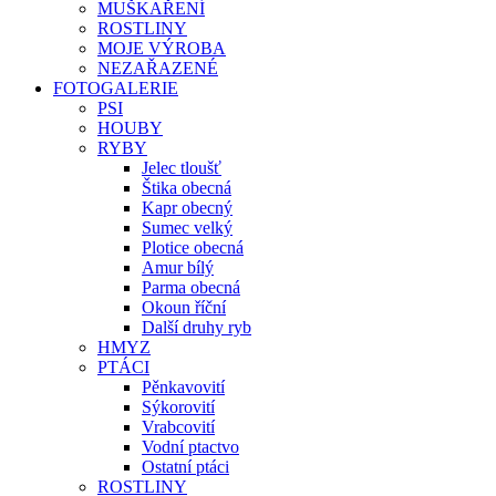
MUŠKAŘENÍ
ROSTLINY
MOJE VÝROBA
NEZAŘAZENÉ
FOTOGALERIE
PSI
HOUBY
RYBY
Jelec tloušť
Štika obecná
Kapr obecný
Sumec velký
Plotice obecná
Amur bílý
Parma obecná
Okoun říční
Další druhy ryb
HMYZ
PTÁCI
Pěnkavovití
Sýkorovití
Vrabcovití
Vodní ptactvo
Ostatní ptáci
ROSTLINY