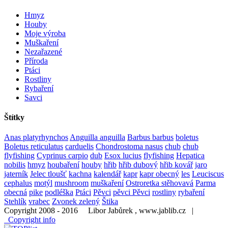
Hmyz
Houby
Moje výroba
Muškaření
Nezařazené
Příroda
Ptáci
Rostliny
Rybaření
Savci
Štítky
Anas platyrhynchos
Anguilla anguilla
Barbus barbus
boletus
Boletus reticulatus
carduelis
Chondrostoma nasus
chub
chub
flyfishing
Cyprinus carpio
dub
Esox lucius
flyfishing
Hepatica
nobilis
hmyz
houbaření
houby
hřib
hřib dubový
hřib kovář
jaro
jaterník
Jelec tloušť
kachna
kalendář
kapr
kapr obecný
les
Leuciscus
cephalus
motýl
mushroom
muškaření
Ostroretka stěhovavá
Parma
obecná
pike
podléška
Ptáci
Pěvci
pěvci Pěvci
rostliny
rybaření
Stehlík
vrabec
Zvonek zelený
Štika
Copyright 2008 - 2016 Libor Jabůrek , www.jablib.cz |
Copyright info