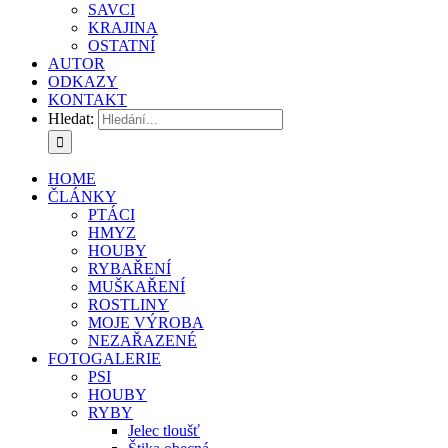
SAVCI
KRAJINA
OSTATNÍ
AUTOR
ODKAZY
KONTAKT
Hledat:
HOME
ČLÁNKY
PTÁCI
HMYZ
HOUBY
RYBAŘENÍ
MUŠKAŘENÍ
ROSTLINY
MOJE VÝROBA
NEZAŘAZENÉ
FOTOGALERIE
PSI
HOUBY
RYBY
Jelec tloušť