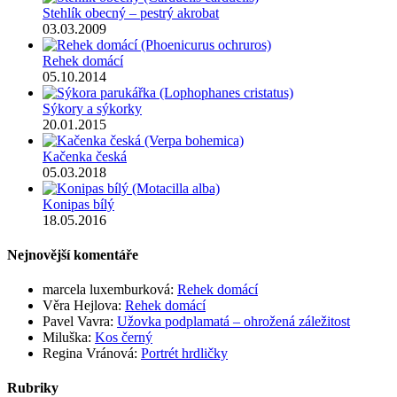
Stehlík obecný – pestrý akrobat
03.03.2009
Rehek domácí
05.10.2014
Sýkory a sýkorky
20.01.2015
Kačenka česká
05.03.2018
Konipas bílý
18.05.2016
Nejnovější komentáře
marcela luxemburková
:
Rehek domácí
Věra Hejlova
:
Rehek domácí
Pavel Vavra
:
Užovka podplamatá – ohrožená záležitost
Miluška
:
Kos černý
Regina Vránová
:
Portrét hrdličky
Rubriky