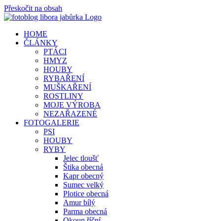
Přeskočit na obsah
HOME
ČLÁNKY
PTÁCI
HMYZ
HOUBY
RYBAŘENÍ
MUŠKAŘENÍ
ROSTLINY
MOJE VÝROBA
NEZAŘAZENÉ
FOTOGALERIE
PSI
HOUBY
RYBY
Jelec tloušť
Štika obecná
Kapr obecný
Sumec velký
Plotice obecná
Amur bílý
Parma obecná
Okoun říční