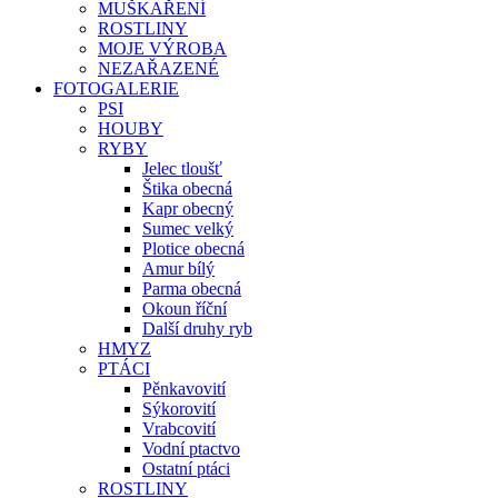
MUŠKAŘENÍ
ROSTLINY
MOJE VÝROBA
NEZAŘAZENÉ
FOTOGALERIE
PSI
HOUBY
RYBY
Jelec tloušť
Štika obecná
Kapr obecný
Sumec velký
Plotice obecná
Amur bílý
Parma obecná
Okoun říční
Další druhy ryb
HMYZ
PTÁCI
Pěnkavovití
Sýkorovití
Vrabcovití
Vodní ptactvo
Ostatní ptáci
ROSTLINY