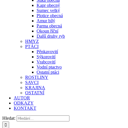
Štika obecná
Kapr obecný
Sumec velký
Plotice obecná
Amur bílý
Parma obecná
Okoun říční
Další druhy ryb
HMYZ
PTÁCI
Pěnkavovití
Sýkorovití
Vrabcovití
Vodní ptactvo
Ostatní ptáci
ROSTLINY
SAVCI
KRAJINA
OSTATNÍ
AUTOR
ODKAZY
KONTAKT
Hledat: