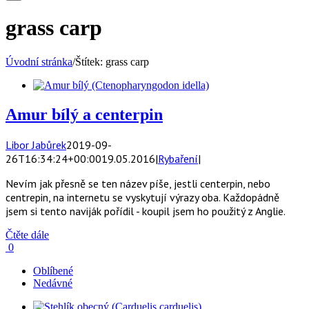
grass carp
Úvodní stránka
/
Štítek:
grass carp
Amur bílý a centerpin
Libor Jabůrek
2019-09-
26T16:34:24+00:00
19.05.2016
|
Rybaření
|
Nevím jak přesně se ten název píše, jestli centerpin, nebo
centrepin, na internetu se vyskytují výrazy oba. Každopádně
jsem si tento naviják pořídil - koupil jsem ho použitý z Anglie.
Čtěte dále
0
Oblíbené
Nedávné