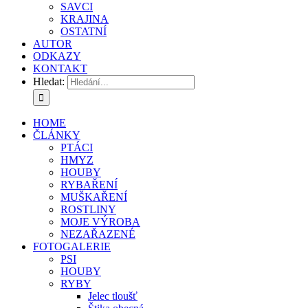
SAVCI
KRAJINA
OSTATNÍ
AUTOR
ODKAZY
KONTAKT
Hledat:
HOME
ČLÁNKY
PTÁCI
HMYZ
HOUBY
RYBAŘENÍ
MUŠKAŘENÍ
ROSTLINY
MOJE VÝROBA
NEZAŘAZENÉ
FOTOGALERIE
PSI
HOUBY
RYBY
Jelec tloušť