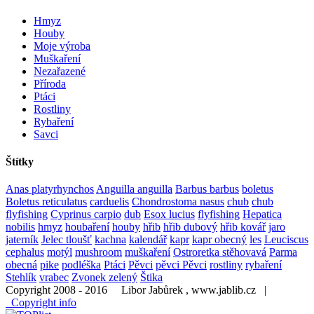
Hmyz
Houby
Moje výroba
Muškaření
Nezařazené
Příroda
Ptáci
Rostliny
Rybaření
Savci
Štítky
Anas platyrhynchos
Anguilla anguilla
Barbus barbus
boletus
Boletus reticulatus
carduelis
Chondrostoma nasus
chub
chub
flyfishing
Cyprinus carpio
dub
Esox lucius
flyfishing
Hepatica
nobilis
hmyz
houbaření
houby
hřib
hřib dubový
hřib kovář
jaro
jaterník
Jelec tloušť
kachna
kalendář
kapr
kapr obecný
les
Leuciscus
cephalus
motýl
mushroom
muškaření
Ostroretka stěhovavá
Parma
obecná
pike
podléška
Ptáci
Pěvci
pěvci Pěvci
rostliny
rybaření
Stehlík
vrabec
Zvonek zelený
Štika
Copyright 2008 - 2016 Libor Jabůrek , www.jablib.cz |
Copyright info