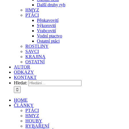
Další druhy ryb
HMYZ
PTÁCI
Pěnkavovití
Sýkorovití
Vrabcovití
Vodní ptactvo
Ostatní ptáci
ROSTLINY
SAVCI
KRAJINA
OSTATNÍ
AUTOR
ODKAZY
KONTAKT
Hledat:
HOME
ČLÁNKY
PTÁCI
HMYZ
HOUBY
RYBAŘENÍ