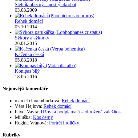
Stehlík obecný – pestrý akrobat
03.03.2009
Rehek domácí
05.10.2014
Sýkory a sýkorky
20.01.2015
Kačenka česká
05.03.2018
Konipas bílý
18.05.2016
Nejnovější komentáře
marcela luxemburková
:
Rehek domácí
Věra Hejlova
:
Rehek domácí
Pavel Vavra
:
Užovka podplamatá – ohrožená záležitost
Miluška
:
Kos černý
Regina Vránová
:
Portrét hrdličky
Rubriky