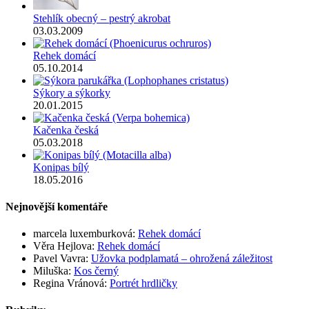
Stehlík obecný – pestrý akrobat
03.03.2009
Rehek domácí
05.10.2014
Sýkory a sýkorky
20.01.2015
Kačenka česká
05.03.2018
Konipas bílý
18.05.2016
Nejnovější komentáře
marcela luxemburková
:
Rehek domácí
Věra Hejlova
:
Rehek domácí
Pavel Vavra
:
Užovka podplamatá – ohrožená záležitost
Miluška
:
Kos černý
Regina Vránová
:
Portrét hrdličky