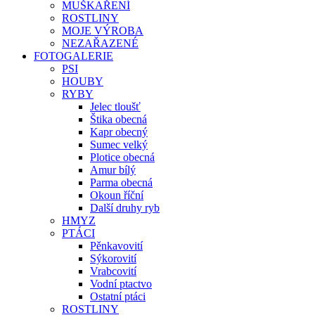
MUŠKAŘENÍ
ROSTLINY
MOJE VÝROBA
NEZAŘAZENÉ
FOTOGALERIE
PSI
HOUBY
RYBY
Jelec tloušť
Štika obecná
Kapr obecný
Sumec velký
Plotice obecná
Amur bílý
Parma obecná
Okoun říční
Další druhy ryb
HMYZ
PTÁCI
Pěnkavovití
Sýkorovití
Vrabcovití
Vodní ptactvo
Ostatní ptáci
ROSTLINY