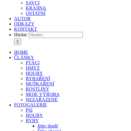
SAVCI
KRAJINA
OSTATNÍ
AUTOR
ODKAZY
KONTAKT
Hledat:
HOME
ČLÁNKY
PTÁCI
HMYZ
HOUBY
RYBAŘENÍ
MUŠKAŘENÍ
ROSTLINY
MOJE VÝROBA
NEZAŘAZENÉ
FOTOGALERIE
PSI
HOUBY
RYBY
Jelec tloušť