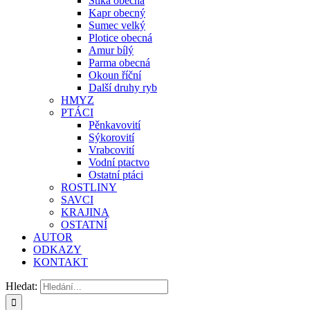
Štika obecná
Kapr obecný
Sumec velký
Plotice obecná
Amur bílý
Parma obecná
Okoun říční
Další druhy ryb
HMYZ
PTÁCI
Pěnkavovití
Sýkorovití
Vrabcovití
Vodní ptactvo
Ostatní ptáci
ROSTLINY
SAVCI
KRAJINA
OSTATNÍ
AUTOR
ODKAZY
KONTAKT
Hledat: