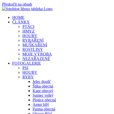
Přeskočit na obsah
HOME
ČLÁNKY
PTÁCI
HMYZ
HOUBY
RYBAŘENÍ
MUŠKAŘENÍ
ROSTLINY
MOJE VÝROBA
NEZAŘAZENÉ
FOTOGALERIE
PSI
HOUBY
RYBY
Jelec tloušť
Štika obecná
Kapr obecný
Sumec velký
Plotice obecná
Amur bílý
Parma obecná
Okoun říční