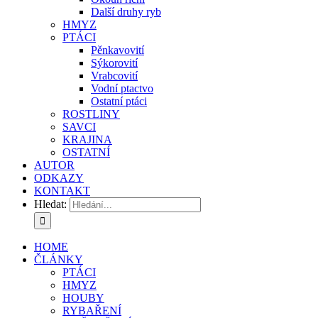
Další druhy ryb
HMYZ
PTÁCI
Pěnkavovití
Sýkorovití
Vrabcovití
Vodní ptactvo
Ostatní ptáci
ROSTLINY
SAVCI
KRAJINA
OSTATNÍ
AUTOR
ODKAZY
KONTAKT
Hledat:
HOME
ČLÁNKY
PTÁCI
HMYZ
HOUBY
RYBAŘENÍ