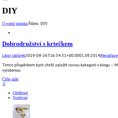
DIY
Úvodní stránka
/
Štítek:
DIY
Dobrodružství s krtečkem
Libor Jabůrek
2019-09-26T16:34:31+00:00
01.09.2014
|
Nezařaze
Tímto příspěvkem bych chtěl založit novou kategorii v blogu – M
vyrobenou
Čtěte dále
0
Oblíbené
Nedávné