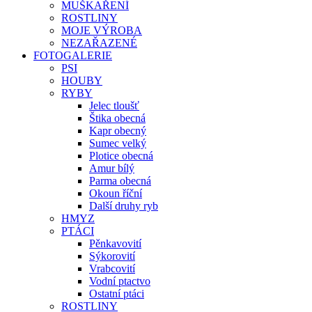
MUŠKAŘENÍ
ROSTLINY
MOJE VÝROBA
NEZAŘAZENÉ
FOTOGALERIE
PSI
HOUBY
RYBY
Jelec tloušť
Štika obecná
Kapr obecný
Sumec velký
Plotice obecná
Amur bílý
Parma obecná
Okoun říční
Další druhy ryb
HMYZ
PTÁCI
Pěnkavovití
Sýkorovití
Vrabcovití
Vodní ptactvo
Ostatní ptáci
ROSTLINY