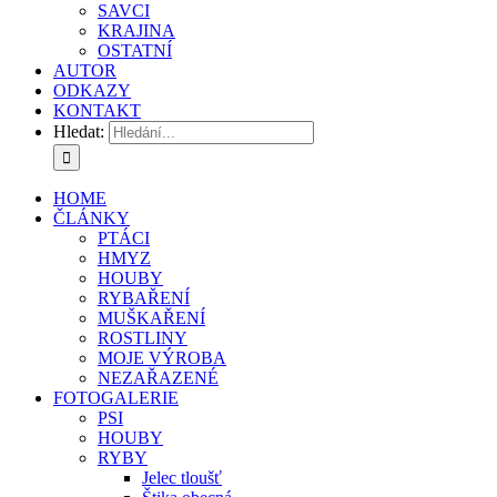
SAVCI
KRAJINA
OSTATNÍ
AUTOR
ODKAZY
KONTAKT
Hledat:
HOME
ČLÁNKY
PTÁCI
HMYZ
HOUBY
RYBAŘENÍ
MUŠKAŘENÍ
ROSTLINY
MOJE VÝROBA
NEZAŘAZENÉ
FOTOGALERIE
PSI
HOUBY
RYBY
Jelec tloušť