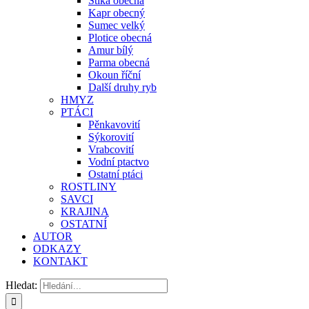
Štika obecná
Kapr obecný
Sumec velký
Plotice obecná
Amur bílý
Parma obecná
Okoun říční
Další druhy ryb
HMYZ
PTÁCI
Pěnkavovití
Sýkorovití
Vrabcovití
Vodní ptactvo
Ostatní ptáci
ROSTLINY
SAVCI
KRAJINA
OSTATNÍ
AUTOR
ODKAZY
KONTAKT
Hledat: