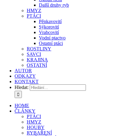
Další druhy ryb
HMYZ
PTÁCI
Pěnkavovití
Sýkorovití
Vrabcovití
Vodní ptactvo
Ostatní ptáci
ROSTLINY
SAVCI
KRAJINA
OSTATNÍ
AUTOR
ODKAZY
KONTAKT
Hledat:
HOME
ČLÁNKY
PTÁCI
HMYZ
HOUBY
RYBAŘENÍ