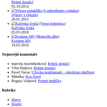
Rehek domácí
05.10.2014
Sýkory a sýkorky
20.01.2015
Kačenka česká
05.03.2018
Konipas bílý
18.05.2016
Nejnovější komentáře
marcela luxemburková
:
Rehek domácí
Věra Hejlova
:
Rehek domácí
Pavel Vavra
:
Užovka podplamatá – ohrožená záležitost
Miluška
:
Kos černý
Regina Vránová
:
Portrét hrdličky
Rubriky
Hmyz
Houby