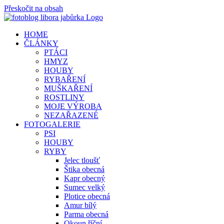
Přeskočit na obsah
HOME
ČLÁNKY
PTÁCI
HMYZ
HOUBY
RYBAŘENÍ
MUŠKAŘENÍ
ROSTLINY
MOJE VÝROBA
NEZAŘAZENÉ
FOTOGALERIE
PSI
HOUBY
RYBY
Jelec tloušť
Štika obecná
Kapr obecný
Sumec velký
Plotice obecná
Amur bílý
Parma obecná
Okoun říční