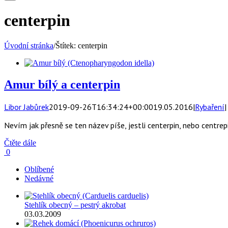
centerpin
Úvodní stránka
/
Štítek:
centerpin
Amur bílý a centerpin
Libor Jabůrek
2019-09-26T16:34:24+00:00
19.05.2016
|
Rybaření
|
Nevím jak přesně se ten název píše, jestli centerpin, nebo centrepi
Čtěte dále
0
Oblíbené
Nedávné
Stehlík obecný – pestrý akrobat
03.03.2009