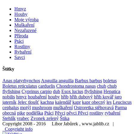
Hmyz
Houby
Moje výroba
Muškaření
Nezařazené
Příroda
Ptáci
Rostliny
Rybaření
Savci
Štítky
Anas platyrhynchos
Anguilla anguilla
Barbus barbus
boletus
Boletus reticulatus
carduelis
Chondrostoma nasus
chub
chub
flyfishing
Cyprinus carpio
dub
Esox lucius
flyfishing
Hepatica
nobilis
hmyz
houbaření
houby
hřib
hřib dubový
hřib kovář
jaro
jaterník
Jelec tloušť
kachna
kalendář
kapr
kapr obecný
les
Leuciscus
cephalus
motýl
mushroom
muškaření
Ostroretka stěhovavá
Parma
obecná
pike
podléška
Ptáci
Pěvci
pěvci Pěvci
rostliny
rybaření
Stehlík
vrabec
Zvonek zelený
Štika
Copyright 2008 - 2016 Libor Jabůrek , www.jablib.cz |
Copyright info