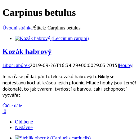
Carpinus betulus
Úvodní stránka
/
Štítek:
Carpinus betulus
Kozák habrový
Libor Jabůrek
2019-09-26T16:34:29+00:00
29.03.2015
|
Houby
|
Je na čase přidat pár fotek kozáků habrových. Nikdy se
nepřestanu kochat krásou jejich plodnic. Mladé houby jsou téměř
dokonalé, to jak tvarem, tvrdostí a barvou, tak i schopností
vytvářet
Čtěte dále
0
Oblíbené
Nedávné