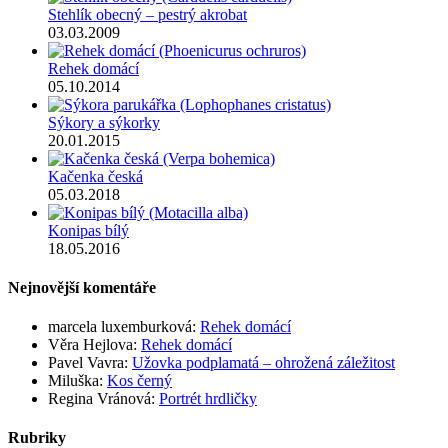
Stehlík obecný – pestrý akrobat
03.03.2009
Rehek domácí
05.10.2014
Sýkory a sýkorky
20.01.2015
Kačenka česká
05.03.2018
Konipas bílý
18.05.2016
Nejnovější komentáře
marcela luxemburková
:
Rehek domácí
Věra Hejlova
:
Rehek domácí
Pavel Vavra
:
Užovka podplamatá – ohrožená záležitost
Miluška
:
Kos černý
Regina Vránová
:
Portrét hrdličky
Rubriky