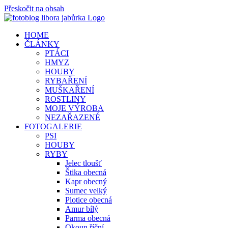
Přeskočit na obsah
HOME
ČLÁNKY
PTÁCI
HMYZ
HOUBY
RYBAŘENÍ
MUŠKAŘENÍ
ROSTLINY
MOJE VÝROBA
NEZAŘAZENÉ
FOTOGALERIE
PSI
HOUBY
RYBY
Jelec tloušť
Štika obecná
Kapr obecný
Sumec velký
Plotice obecná
Amur bílý
Parma obecná
Okoun říční