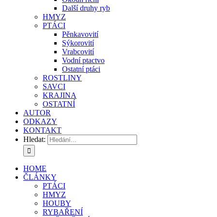
Další druhy ryb
HMYZ
PTÁCI
Pěnkavovití
Sýkorovití
Vrabcovití
Vodní ptactvo
Ostatní ptáci
ROSTLINY
SAVCI
KRAJINA
OSTATNÍ
AUTOR
ODKAZY
KONTAKT
Hledat:
HOME
ČLÁNKY
PTÁCI
HMYZ
HOUBY
RYBAŘENÍ