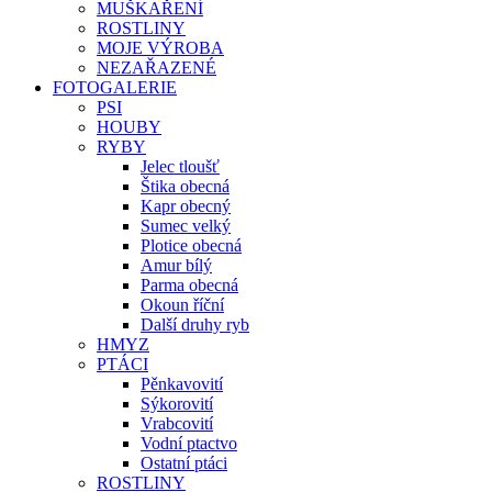
MUŠKAŘENÍ
ROSTLINY
MOJE VÝROBA
NEZAŘAZENÉ
FOTOGALERIE
PSI
HOUBY
RYBY
Jelec tloušť
Štika obecná
Kapr obecný
Sumec velký
Plotice obecná
Amur bílý
Parma obecná
Okoun říční
Další druhy ryb
HMYZ
PTÁCI
Pěnkavovití
Sýkorovití
Vrabcovití
Vodní ptactvo
Ostatní ptáci
ROSTLINY