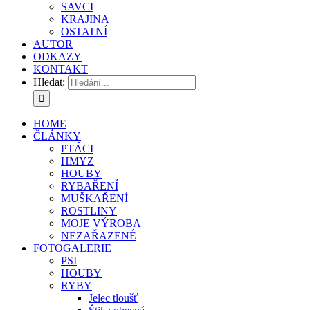
SAVCI
KRAJINA
OSTATNÍ
AUTOR
ODKAZY
KONTAKT
Hledat:
HOME
ČLÁNKY
PTÁCI
HMYZ
HOUBY
RYBAŘENÍ
MUŠKAŘENÍ
ROSTLINY
MOJE VÝROBA
NEZAŘAZENÉ
FOTOGALERIE
PSI
HOUBY
RYBY
Jelec tloušť