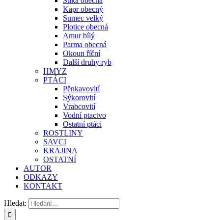
Štika obecná
Kapr obecný
Sumec velký
Plotice obecná
Amur bílý
Parma obecná
Okoun říční
Další druhy ryb
HMYZ
PTÁCI
Pěnkavovití
Sýkorovití
Vrabcovití
Vodní ptactvo
Ostatní ptáci
ROSTLINY
SAVCI
KRAJINA
OSTATNÍ
AUTOR
ODKAZY
KONTAKT
Hledat: