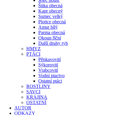
Jelec tloušť
Štika obecná
Kapr obecný
Sumec velký
Plotice obecná
Amur bílý
Parma obecná
Okoun říční
Další druhy ryb
HMYZ
PTÁCI
Pěnkavovití
Sýkorovití
Vrabcovití
Vodní ptactvo
Ostatní ptáci
ROSTLINY
SAVCI
KRAJINA
OSTATNÍ
AUTOR
ODKAZY
KONTAKT
Hledat: