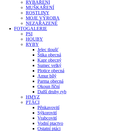
RYBAŘENÍ
MUŠKAŘENÍ
ROSTLINY
MOJE VÝROBA
NEZAŘAZENÉ
FOTOGALERIE
PSI
HOUBY
RYBY
Jelec tloušť
Štika obecná
Kapr obecný
Sumec velký
Plotice obecná
Amur bílý
Parma obecná
Okoun říční
Další druhy ryb
HMYZ
PTÁCI
Pěnkavovití
Sýkorovití
Vrabcovití
Vodní ptactvo
Ostatní ptáci