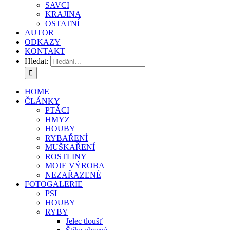
SAVCI
KRAJINA
OSTATNÍ
AUTOR
ODKAZY
KONTAKT
Hledat:
HOME
ČLÁNKY
PTÁCI
HMYZ
HOUBY
RYBAŘENÍ
MUŠKAŘENÍ
ROSTLINY
MOJE VÝROBA
NEZAŘAZENÉ
FOTOGALERIE
PSI
HOUBY
RYBY
Jelec tloušť