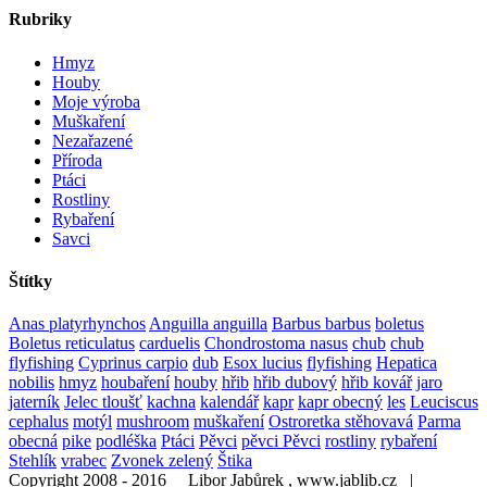
Rubriky
Hmyz
Houby
Moje výroba
Muškaření
Nezařazené
Příroda
Ptáci
Rostliny
Rybaření
Savci
Štítky
Anas platyrhynchos
Anguilla anguilla
Barbus barbus
boletus
Boletus reticulatus
carduelis
Chondrostoma nasus
chub
chub
flyfishing
Cyprinus carpio
dub
Esox lucius
flyfishing
Hepatica
nobilis
hmyz
houbaření
houby
hřib
hřib dubový
hřib kovář
jaro
jaterník
Jelec tloušť
kachna
kalendář
kapr
kapr obecný
les
Leuciscus
cephalus
motýl
mushroom
muškaření
Ostroretka stěhovavá
Parma
obecná
pike
podléška
Ptáci
Pěvci
pěvci Pěvci
rostliny
rybaření
Stehlík
vrabec
Zvonek zelený
Štika
Copyright 2008 - 2016 Libor Jabůrek , www.jablib.cz |