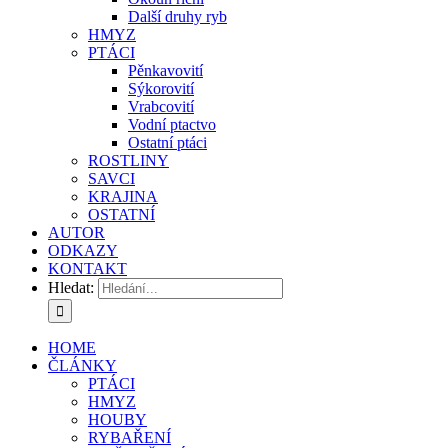
Další druhy ryb
HMYZ
PTÁCI
Pěnkavovití
Sýkorovití
Vrabcovití
Vodní ptactvo
Ostatní ptáci
ROSTLINY
SAVCI
KRAJINA
OSTATNÍ
AUTOR
ODKAZY
KONTAKT
Hledat:
HOME
ČLÁNKY
PTÁCI
HMYZ
HOUBY
RYBAŘENÍ