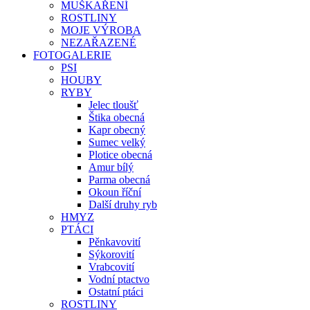
MUŠKAŘENÍ
ROSTLINY
MOJE VÝROBA
NEZAŘAZENÉ
FOTOGALERIE
PSI
HOUBY
RYBY
Jelec tloušť
Štika obecná
Kapr obecný
Sumec velký
Plotice obecná
Amur bílý
Parma obecná
Okoun říční
Další druhy ryb
HMYZ
PTÁCI
Pěnkavovití
Sýkorovití
Vrabcovití
Vodní ptactvo
Ostatní ptáci
ROSTLINY