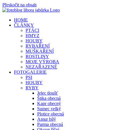
Přeskočit na obsah
HOME
ČLÁNKY
PTÁCI
HMYZ
HOUBY
RYBAŘENÍ
MUŠKAŘENÍ
ROSTLINY
MOJE VÝROBA
NEZAŘAZENÉ
FOTOGALERIE
PSI
HOUBY
RYBY
Jelec tloušť
Štika obecná
Kapr obecný
Sumec velký
Plotice obecná
Amur bílý
Parma obecná
Okoun říční