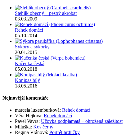
Stehlík obecný – pestrý akrobat
03.03.2009
Rehek domácí
05.10.2014
Sýkory a sýkorky
20.01.2015
Kačenka česká
05.03.2018
Konipas bílý
18.05.2016
Nejnovější komentáře
marcela luxemburková
:
Rehek domácí
Věra Hejlova
:
Rehek domácí
Pavel Vavra
:
Užovka podplamatá – ohrožená záležitost
Miluška
:
Kos černý
Regina Vránová
:
Portrét hrdličky