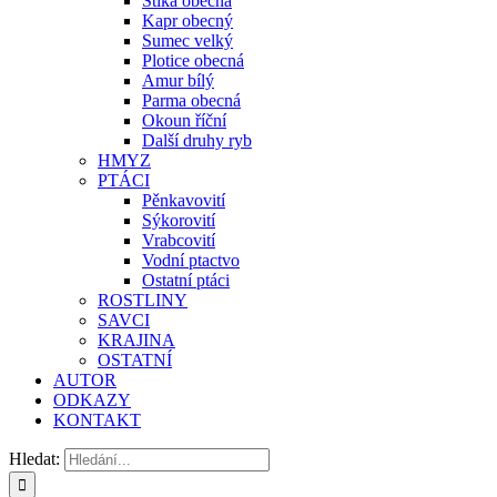
Štika obecná
Kapr obecný
Sumec velký
Plotice obecná
Amur bílý
Parma obecná
Okoun říční
Další druhy ryb
HMYZ
PTÁCI
Pěnkavovití
Sýkorovití
Vrabcovití
Vodní ptactvo
Ostatní ptáci
ROSTLINY
SAVCI
KRAJINA
OSTATNÍ
AUTOR
ODKAZY
KONTAKT
Hledat: