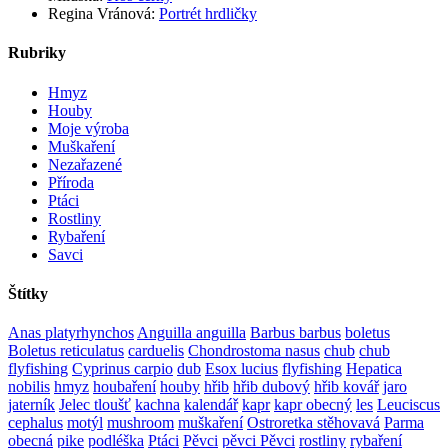
Regina Vránová
:
Portrét hrdličky
Rubriky
Hmyz
Houby
Moje výroba
Muškaření
Nezařazené
Příroda
Ptáci
Rostliny
Rybaření
Savci
Štítky
Anas platyrhynchos
Anguilla anguilla
Barbus barbus
boletus
Boletus reticulatus
carduelis
Chondrostoma nasus
chub
chub
flyfishing
Cyprinus carpio
dub
Esox lucius
flyfishing
Hepatica
nobilis
hmyz
houbaření
houby
hřib
hřib dubový
hřib kovář
jaro
jaterník
Jelec tloušť
kachna
kalendář
kapr
kapr obecný
les
Leuciscus
cephalus
motýl
mushroom
muškaření
Ostroretka stěhovavá
Parma
obecná
pike
podléška
Ptáci
Pěvci
pěvci Pěvci
rostliny
rybaření