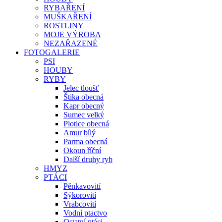
RYBAŘENÍ
MUŠKAŘENÍ
ROSTLINY
MOJE VÝROBA
NEZAŘAZENÉ
FOTOGALERIE
PSI
HOUBY
RYBY
Jelec tloušť
Štika obecná
Kapr obecný
Sumec velký
Plotice obecná
Amur bílý
Parma obecná
Okoun říční
Další druhy ryb
HMYZ
PTÁCI
Pěnkavovití
Sýkorovití
Vrabcovití
Vodní ptactvo
Ostatní ptáci