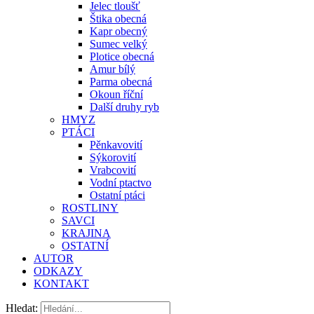
Jelec tloušť
Štika obecná
Kapr obecný
Sumec velký
Plotice obecná
Amur bílý
Parma obecná
Okoun říční
Další druhy ryb
HMYZ
PTÁCI
Pěnkavovití
Sýkorovití
Vrabcovití
Vodní ptactvo
Ostatní ptáci
ROSTLINY
SAVCI
KRAJINA
OSTATNÍ
AUTOR
ODKAZY
KONTAKT
Hledat: