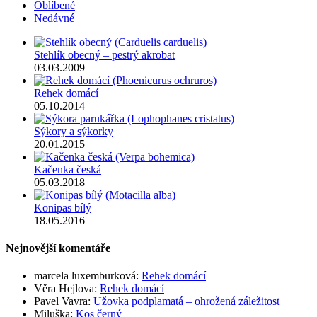
Oblíbené
Nedávné
Stehlík obecný – pestrý akrobat
03.03.2009
Rehek domácí
05.10.2014
Sýkory a sýkorky
20.01.2015
Kačenka česká
05.03.2018
Konipas bílý
18.05.2016
Nejnovější komentáře
marcela luxemburková
:
Rehek domácí
Věra Hejlova
:
Rehek domácí
Pavel Vavra
:
Užovka podplamatá – ohrožená záležitost
Miluška
:
Kos černý