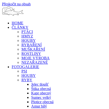
Přeskočit na obsah
HOME
ČLÁNKY
PTÁCI
HMYZ
HOUBY
RYBAŘENÍ
MUŠKAŘENÍ
ROSTLINY
MOJE VÝROBA
NEZAŘAZENÉ
FOTOGALERIE
PSI
HOUBY
RYBY
Jelec tloušť
Štika obecná
Kapr obecný
Sumec velký
Plotice obecná
Amur bílý