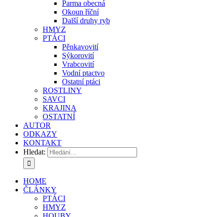
Parma obecná
Okoun říční
Další druhy ryb
HMYZ
PTÁCI
Pěnkavovití
Sýkorovití
Vrabcovití
Vodní ptactvo
Ostatní ptáci
ROSTLINY
SAVCI
KRAJINA
OSTATNÍ
AUTOR
ODKAZY
KONTAKT
Hledat:
HOME
ČLÁNKY
PTÁCI
HMYZ
HOUBY