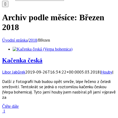
Archiv podle měsíce:
Březen
2018
Úvodní stránka
/
2018
/
Březen
Kačenka česká
Libor Jabůrek
2019-09-26T16:34:22+00:00
05.03.2018
|
Houby
|
Další z fotografií hub budou opět smrže, lépe řečeno z čeledi
smržovití. Tentokrát se jedná o roztomilou kačenku českou
(Verpa bohemica). Tyto jarní houby jsem nasbíral při jarní výpravě
za
Čtěte dále
1