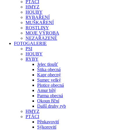
PTÁCI
HMYZ
HOUBY
RYBAŘENÍ
MUŠKAŘENÍ
ROSTLINY
MOJE VÝROBA
NEZAŘAZENÉ
FOTOGALERIE
PSI
HOUBY
RYBY
Jelec tloušť
Štika obecná
Kapr obecný
Sumec velký
Plotice obecná
Amur bílý
Parma obecná
Okoun říční
Další druhy ryb
HMYZ
PTÁCI
Pěnkavovití
Sýkorovití