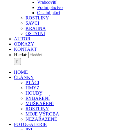
Vrabcovití
Vodní ptactvo
Ostatní ptáci
ROSTLINY
SAVCI
KRAJINA
OSTATNÍ
AUTOR
ODKAZY
KONTAKT
Hledat:
HOME
ČLÁNKY
PTÁCI
HMYZ
HOUBY
RYBAŘENÍ
MUŠKAŘENÍ
ROSTLINY
MOJE VÝROBA
NEZAŘAZENÉ
FOTOGALERIE
PSI