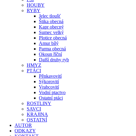
HOUBY
RYBY
Jelec tloušť
Štika obecná
Kapr obecný
Sumec velký
Plotice obecná
Amur bílý
Parma obecná
Okoun říční
Další druhy ryb
HMYZ
PTÁCI
Pěnkavovití
Sýkorovití
Vrabcovití
Vodní ptactvo
Ostatní ptáci
ROSTLINY
SAVCI
KRAJINA
OSTATNÍ
AUTOR
ODKAZY